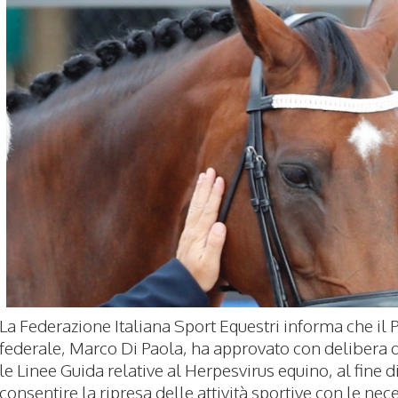
La Federazione Italiana Sport Equestri informa che il 
federale, Marco Di Paola, ha approvato con delibera 
le Linee Guida relative al Herpesvirus equino, al fine d
consentire la ripresa delle attività sportive con le nec