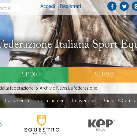
Accedi
Registrati
SPORT
SERVIZI
alla federazione
Archivio News La federazione
Trasparenza
I nostri numeri
Convenzioni
Circoli & Comitat