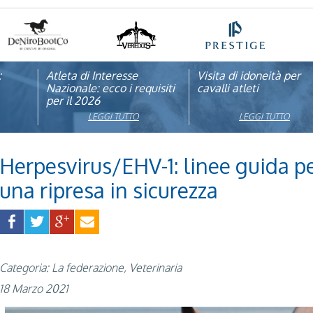
:
pagna
Atleta di Interesse
Natale con la FISE: al via
Visita di idoneità per
Studente Atleta di alto
Nazionale: ecco i requisiti
la nona edizione
cavalli atleti
livello: pubblicato il b
per il 2026
dell’iniziativa solidale della
per l’anno scolastico
Federazione Italiana Sport
2025/2026
LEGGI TUTTO
LEGGI TUTTO
LEGGI TUTTO
LEGGI TUTTO
Equestri
Herpesvirus/EHV-1: linee guida p
una ripresa in sicurezza
Categoria: La federazione, Veterinaria
18 Marzo 2021