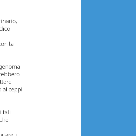
inario,
edico
con la
el genoma
farebbero
ttere
 ai ceppi
.
 tali
iche
tare, i