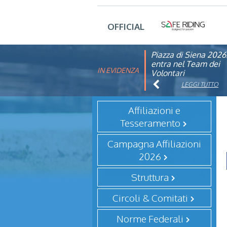
OFFICIAL
Piazza di Siena 2026
FISE: aperta la Cam
entra nel Team dei
affiliazione 2026
IN EVIDENZA
Volontari
LEGGI TUTTO
LEGGI TUTTO
Affiliazioni e
Tesseramento
Campagna Affiliazioni
2026
Struttura
Circoli & Comitati
Norme Federali