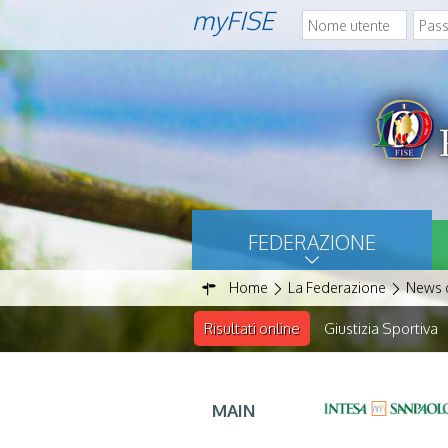
myFISE
FEDERAZIONE
Home
La Federazione
News d
Risultati online
Giustizia Sportiva
MAIN