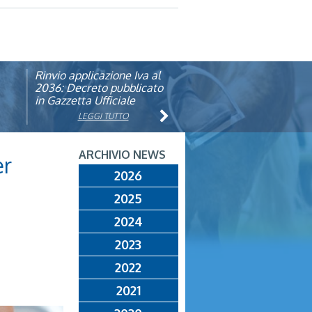
Rinvio applicazione Iva al
Visita veterinaria annuale
ando
2036: Decreto pubblicato
in Gazzetta Ufficiale
LEGGI TUTTO
LEGGI TUTTO
ARCHIVIO NEWS
er
2026
2025
2024
2023
2022
2021