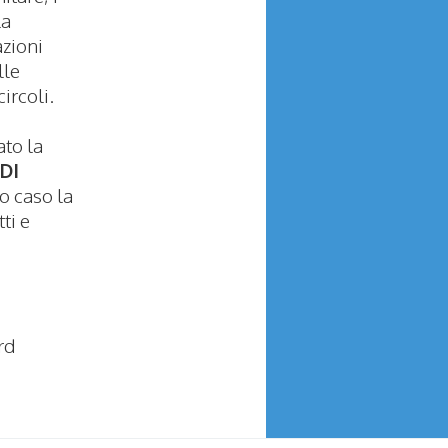
la
azioni
lle
ircoli.
ato la
 DI
o caso la
ti e
rd