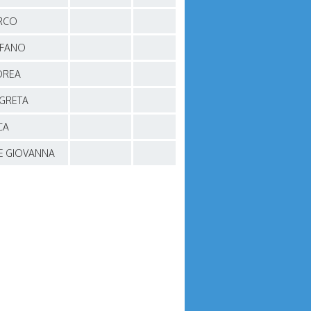
RCO
EFANO
DREA
 GRETA
CA
E GIOVANNA