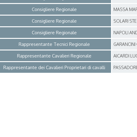
Consigliere Regionale
MASSA MA
Consigliere Regionale
SOLARI ST
Consigliere Regionale
NAPOLI AN
Rappresentante Tecnici Regionale
GARANCINI
Rappresentante Cavalieri Regionale
AICARDI LU
Rappresentante dei Cavalieri Proprietari di cavalli
PASSADOR