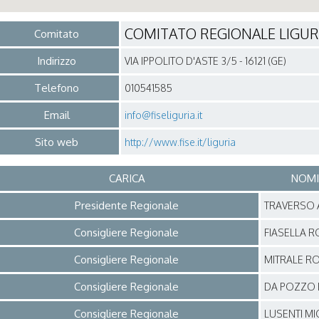
COMITATO REGIONALE LIGUR
Comitato
Indirizzo
VIA IPPOLITO D'ASTE 3/5 - 16121 (GE)
Telefono
010541585
Email
info@fiseliguria.it
Sito web
http://www.fise.it/liguria
CARICA
NOMI
Presidente Regionale
TRAVERSO 
Consigliere Regionale
FIASELLA 
Consigliere Regionale
MITRALE R
Consigliere Regionale
DA POZZO
Consigliere Regionale
LUSENTI MI