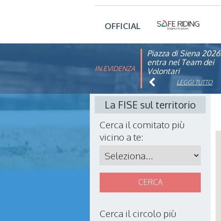
OFFICIAL
Piazza di Siena 2026
FISE: aperta la Cam
entra nel Team dei
affiliazione 2026
IN EVIDENZA
Volontari
LEGGI TUTTO
LEGGI TUTTO
La FISE sul territorio
Cerca il
comitato
più
vicino a te:
Cerca il
circolo
più