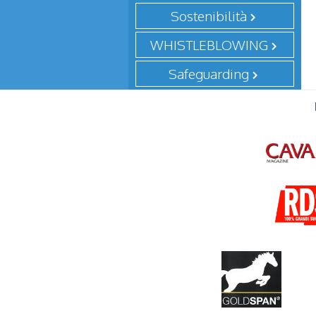
Sostenibilità
WHISTLEBLOWING
Safeguarding