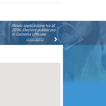
Rinvio applicazione Iva al
Visita veterinaria annuale
ando
2036: Decreto pubblicato
in Gazzetta Ufficiale
LEGGI TUTTO
LEGGI TUTTO