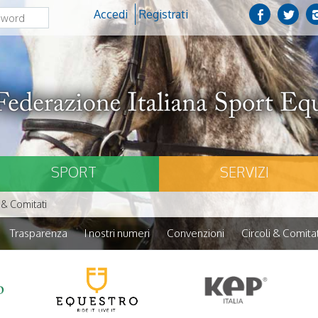
Accedi
Registrati
SPORT
SERVIZI
 & Comitati
Trasparenza
I nostri numeri
Convenzioni
Circoli & Comitat