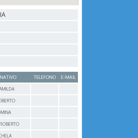
IA
NATIVO
TELEFONO
E-MAIL
AMILDA
ROBERTO
OMINA
 ROBERTO
CHELA