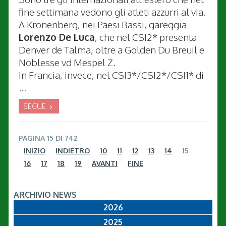
fine settimana vedono gli atleti azzurri al via.
A Kronenberg, nei Paesi Bassi, gareggia
Lorenzo De Luca
, che nel CSI2* presenta
Denver de Talma, oltre a Golden Du Breuil e
Noblesse vd Mespel Z.
In Francia, invece, nel CSI3*/CSI2*/CSI1* di
...
SEGUE
PAGINA 15 DI 742
INIZIO
INDIETRO
10
11
12
13
14
15
16
17
18
19
AVANTI
FINE
ARCHIVIO NEWS
2026
2025