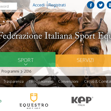
Accedi
Registrati
SPORT
SERVIZI
Programmi
2016
Trasparenza
I nostri numeri
Convenzioni
Circoli & Comitat