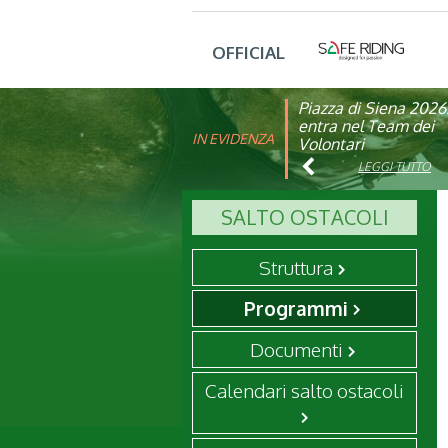
OFFICIAL
Piazza di Siena 2026
FISE: aperta la Cam
entra nel Team dei
affiliazione 2026
IN EVIDENZA
Volontari
LEGGI TUTTO
LEGGI TUTTO
SALTO OSTACOLI
Struttura
Programmi
Documenti
Calendari salto ostacoli