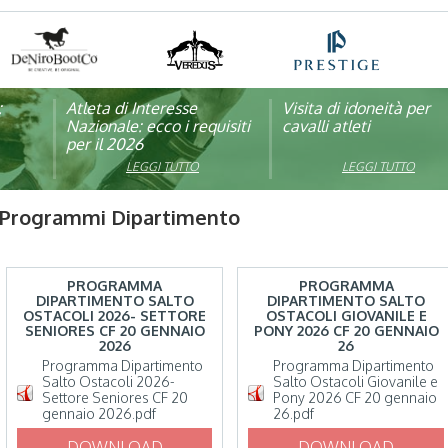
:
pagna
Atleta di Interesse
Natale con la FISE: al via
Visita di idoneità per
Studente Atleta di alto
Nazionale: ecco i requisiti
la nona edizione
cavalli atleti
livello: pubblicato il b
per il 2026
dell’iniziativa solidale della
per l’anno scolastico
Federazione Italiana Sport
2025/2026
LEGGI TUTTO
LEGGI TUTTO
LEGGI TUTTO
LEGGI TUTTO
Equestri
Programmi Dipartimento
PROGRAMMA
PROGRAMMA
DIPARTIMENTO SALTO
DIPARTIMENTO SALTO
OSTACOLI 2026- SETTORE
OSTACOLI GIOVANILE E
SENIORES CF 20 GENNAIO
PONY 2026 CF 20 GENNAIO
2026
26
Programma Dipartimento
Programma Dipartimento
Salto Ostacoli 2026-
Salto Ostacoli Giovanile e
Settore Seniores CF 20
Pony 2026 CF 20 gennaio
gennaio 2026.pdf
26.pdf
DOWNLOAD
DOWNLOAD