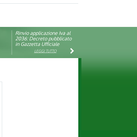
Rinvio applicazione Iva al
Visita veterinaria annuale
ando
2036: Decreto pubblicato
in Gazzetta Ufficiale
LEGGI TUTTO
LEGGI TUTTO