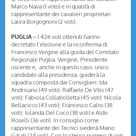
Marco Nava (1 voto) e in qualità di
rappresentante dei cavalieri proprietari
Laura Borgognoni (2 voti).
PUGLIA
– I 426 voti ottenuti hanno
decretato l’elezione e la riconferma di
Francesco Vergine alla guida del Comitato
Regionale Puglia. Vergine, Presidente
uscente e, anche in questo caso, unico
candidato alla presidenza, guiderà la
squadra composta dai Consiglieri: Ida
Andrisano (49 voti); Raffaele De Vitis (47
voti); Fabiola Collabolletta (45 voti); Nicola
Bellacicco (43 voti); Francesco Calisi (38
voti); Iolanda Del Coco (38 voti) e Aldo
Roselli (36 voti). In consiglio come
rappresentante dei Tecnici siederà Mario
Galati (24 voti). Con lo stesso numero di voti