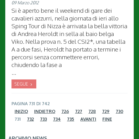
09 Marzo 2012
Si è aperto bene il weekend di gare dei
cavalieri azzurri, nella giornata di ieri allo
Sping Tour di Nizza è arrivata la bella vittoria
di Andrea Heroldt in sella al baio belga
Viko. Nella prova n. 5 del CSI2*, una tabella
A a due fasi, Heroldt ha portato a termine i
percorsi senza commettere errori,
chiudendo la fase a
...
SEGUE
PAGINA 731 DI 742
INIZIO
INDIETRO
726
727
728
729
730
731
732
733
734
735
AVANTI
FINE
ARCHIVIO NEWS