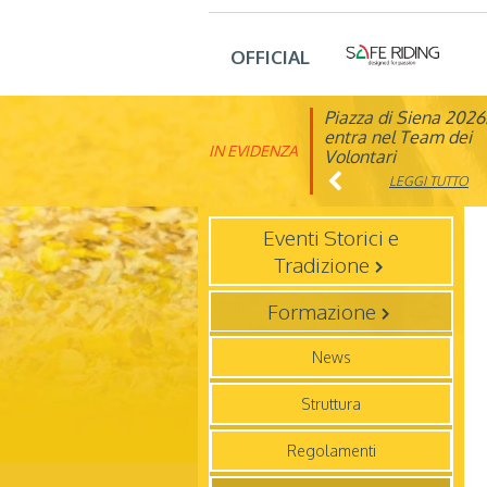
OFFICIAL
Piazza di Siena 2026
FISE: aperta la Cam
entra nel Team dei
affiliazione 2026
IN EVIDENZA
Volontari
LEGGI TUTTO
LEGGI TUTTO
Eventi Storici e
Tradizione
Formazione
News
Struttura
Regolamenti