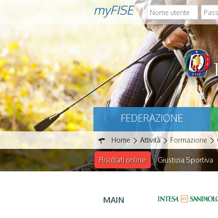
myFISE
FEDERAZIONE
Home
Attività
Formazione
Risultati online
Giustizia Sportiva
MAIN