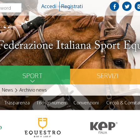
Accedi
Registrati
SPORT
SERVIZI
News
Archivio news
Trasparenza
I nostri numeri
Convenzioni
Circoli & Comitat