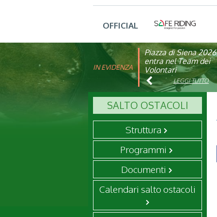
OFFICIAL
Piazza di Siena 2026
FISE: aperta la Cam
entra nel Team dei
affiliazione 2026
IN EVIDENZA
Volontari
LEGGI TUTTO
LEGGI TUTTO
SALTO OSTACOLI
Struttura
Programmi
Documenti
Calendari salto ostacoli