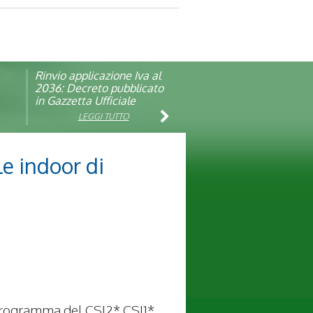
Rinvio applicazione Iva al
Visita veterinaria annuale
ando
2036: Decreto pubblicato
in Gazzetta Ufficiale
LEGGI TUTTO
LEGGI TUTTO
le indoor di
-programma del CSI2* CSI1*