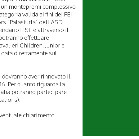
fre un montepremi complessivo
tegoria valida ai fini dei FEI
rs “Palasturla” dell’ASD
endario FISE e attraverso il
i potranno effettuare
avalieri Children, Junior e
à data direttamente sul
e dovranno aver rinnovato il
16. Per quanto riguarda la
Italia potranno partecipare
lations).
 eventuale chiarimento