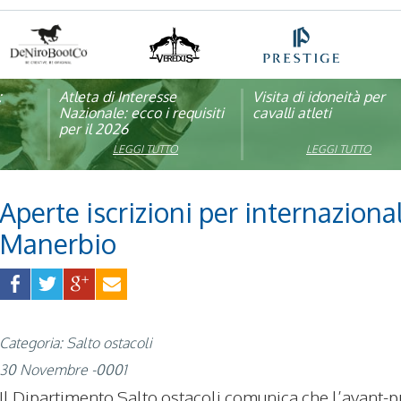
:
pagna
Atleta di Interesse
Natale con la FISE: al via
Visita di idoneità per
Studente Atleta di alto
Nazionale: ecco i requisiti
la nona edizione
cavalli atleti
livello: pubblicato il b
per il 2026
dell’iniziativa solidale della
per l’anno scolastico
Federazione Italiana Sport
2025/2026
LEGGI TUTTO
LEGGI TUTTO
LEGGI TUTTO
LEGGI TUTTO
Equestri
Aperte iscrizioni per internaziona
Manerbio
Categoria: Salto ostacoli
30 Novembre -0001
Il Dipartimento Salto ostacoli comunica che l’avant