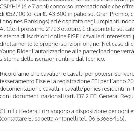
CSIYH1* (6 e 7 anni) concorso internazionale che of
di €52.100 (di cui €. 43.600 in palio sul Gran Premio, ca
Longines Rankings) ed è ospitato negli impianti indoo
Al.Cle il prossimo 21/23 ottobre, è disponibile sul cal
sistema di iscrizioni online FISE i cavalieri interessat
direttamente le proprie iscrizioni online. Nel caso di c
Young Rider l’autorizzazione alla partecipazione verr
sistema delle iscrizioni online dal Tecnico.
Ricordiamo che cavalieri e cavalli per potersi iscriver
tesseramento Fise e la registrazione FEI per l’anno 20
documentazione cavalli, i cavalli/ponies residenti in 
con i documenti nazionali (art. 137.2 FEI General Regu
Gli uffici federali rimangono a disposizione per ogni
(contattare Elisabetta Antonelli tel. 06.83668455).