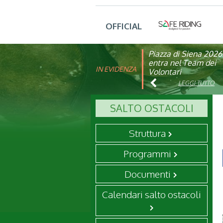
OFFICIAL
Piazza di Siena 2026
FISE: aperta la Cam
entra nel Team dei
affiliazione 2026
IN EVIDENZA
Volontari
LEGGI TUTTO
LEGGI TUTTO
SALTO OSTACOLI
Struttura
Programmi
Documenti
Calendari salto ostacoli