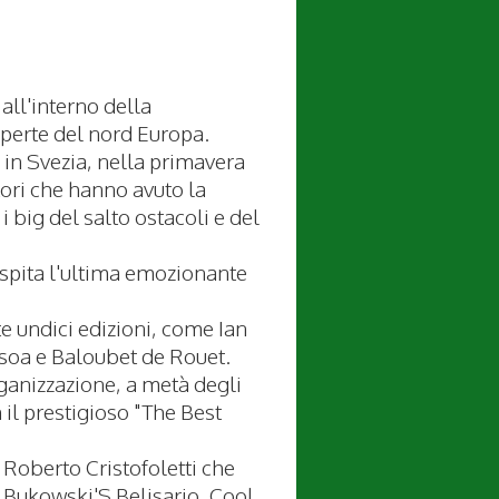
ll'interno della
operte del nord Europa.
 in Svezia, nella primavera
atori che hanno avuto la
 big del salto ostacoli e del
spita l'ultima emozionante
te undici edizioni, come Ian
ssoa e Baloubet de Rouet.
rganizzazione, a metà degli
il prestigioso "The Best
 Roberto Cristofoletti che
a Bukowski'S Belisario, Cool