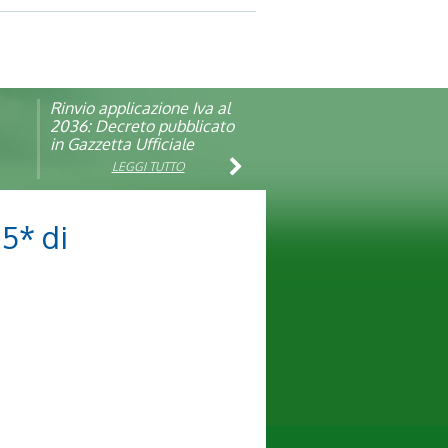
Rinvio applicazione Iva al
Visita veterinaria annuale
ando
2036: Decreto pubblicato
in Gazzetta Ufficiale
LEGGI TUTTO
LEGGI TUTTO
I5* di