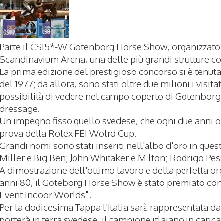
Parte il CSI5*-W Gotenborg Horse Show, organizzato a
Scandinavium Arena, una delle più grandi strutture c
La prima edizione del prestigioso concorso si è tenuta
del 1977; da allora, sono stati oltre due milioni i visit
possibilità di vedere nel campo coperto di Gotenborg i
dressage.
Un impegno fisso quello svedese, che ogni due anni o
prova della Rolex FEI Wolrd Cup.
Grandi nomi sono stati inseriti nell'albo d'oro in ques
Miller e Big Ben; John Whitaker e Milton; Rodrigo Pe
A dimostrazione dell'ottimo lavoro e della perfetta o
anni 80, il Goteborg Horse Show è stato premiato con 
Event Indoor Worlds".
Per la dodicesima Tappa l'Italia sarà rappresentata da
porterà in terra svedese, il campione itlaiano in caric