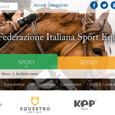
Accedi
Registrati
SPORT
SERVIZI
News
Archivio news
Trasparenza
I nostri numeri
Convenzioni
Circoli & Comitat