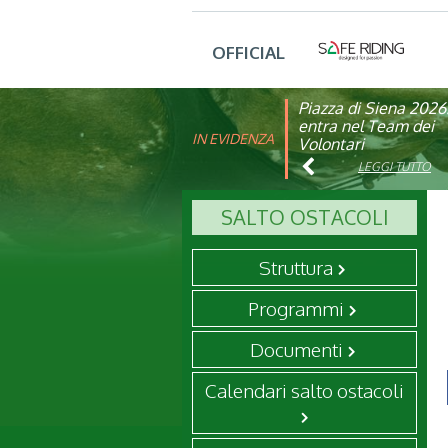
OFFICIAL
Piazza di Siena 2026
FISE: aperta la Cam
entra nel Team dei
affiliazione 2026
IN EVIDENZA
Volontari
LEGGI TUTTO
LEGGI TUTTO
SALTO OSTACOLI
Struttura
Programmi
Documenti
Calendari salto ostacoli