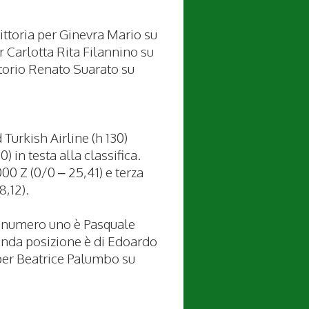
ttoria per Ginevra Mario su
 Carlotta Rita Filannino su
ttorio Renato Suarato su
Turkish Airline (h 130)
 in testa alla classifica.
0 Z (0/0 – 25,41) e terza
,12).
l numero uno è Pasquale
nda posizione è di Edoardo
 per Beatrice Palumbo su