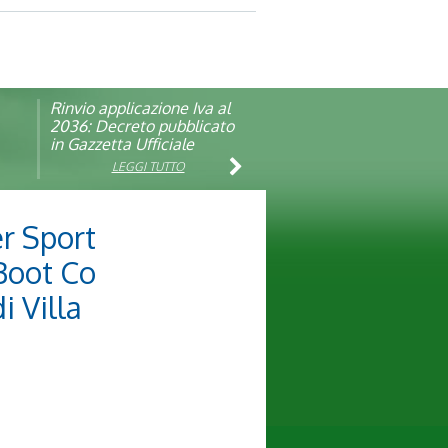
Rinvio applicazione Iva al
Visita veterinaria annuale
ando
2036: Decreto pubblicato
in Gazzetta Ufficiale
LEGGI TUTTO
LEGGI TUTTO
er Sport
 Boot Co
i Villa