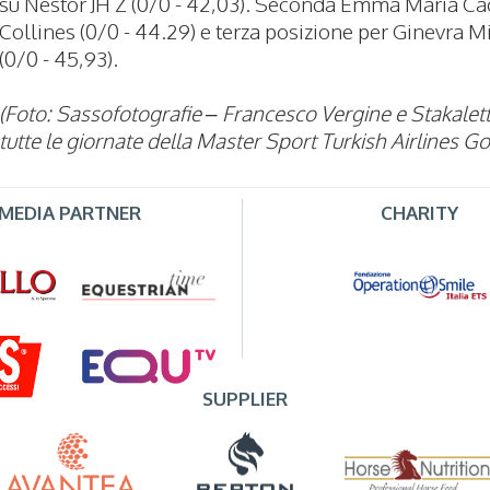
su Nestor JH Z (0/0 - 42,03). Seconda Emma Maria Ca
Collines (0/0 - 44.29) e terza posizione per Ginevra 
(0/0 - 45,93).
(Foto: Sassofotografie – Francesco Vergine e Stakalett
tutte le giornate della Master Sport Turkish Airlines Go
MEDIA PARTNER
CHARITY
SUPPLIER