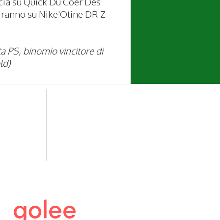
cia su Quick Du Coer Des
Miranno su Nike'Otine DR Z
a PS, binomio vincitore di
ld)