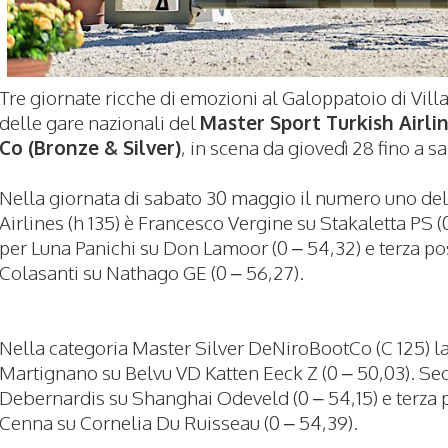
Tre giornate ricche di emozioni al Galoppatoio di Vi
delle gare nazionali del
Master Sport Turkish Airlin
Co (Bronze & Silver)
, in scena da giovedì 28 fino a
Nella giornata di sabato 30 maggio il numero uno del
Airlines (h 135) è Francesco Vergine su Stakaletta PS 
per Luna Panichi su Don Lamoor (0 – 54,32) e terza p
Colasanti su Nathago GE (0 – 56,27).
Nella categoria Master Silver DeNiroBootCo (C 125) la
Martignano su Belvu VD Katten Eeck Z (0 – 50,03). Se
Debernardis su Shanghai Odeveld (0 – 54,15) e terza 
Cenna su Cornelia Du Ruisseau (0 – 54,39).