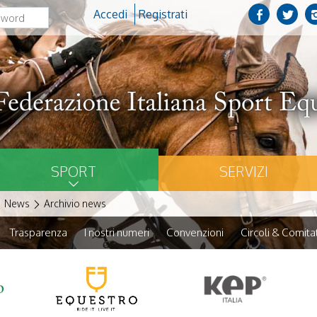
Accedi
Registrati
SPORT
SERVIZI
News
Archivio news
Trasparenza
I nostri numeri
Convenzioni
Circoli & Comitat