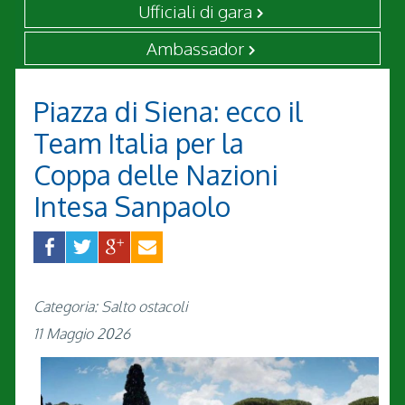
Ufficiali di gara
Ambassador
Piazza di Siena: ecco il
Team Italia per la
Coppa delle Nazioni
Intesa Sanpaolo
Categoria: Salto ostacoli
11 Maggio 2026