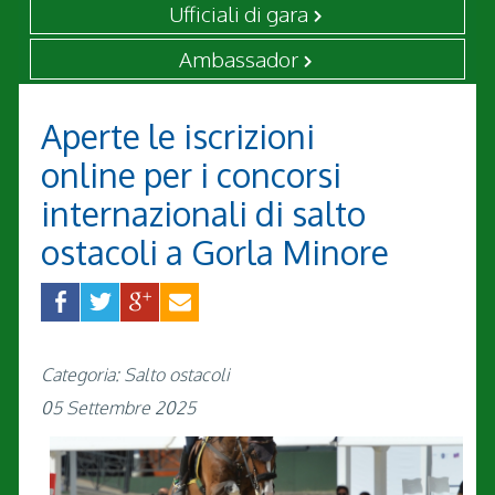
Ufficiali di gara
Ambassador
Aperte le iscrizioni
online per i concorsi
internazionali di salto
ostacoli a Gorla Minore
Categoria: Salto ostacoli
05 Settembre 2025