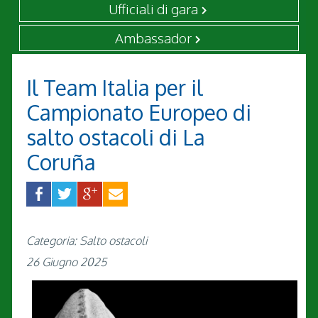
Ufficiali di gara
Ambassador
Il Team Italia per il
Campionato Europeo di
salto ostacoli di La
Coruña
Categoria: Salto ostacoli
26 Giugno 2025