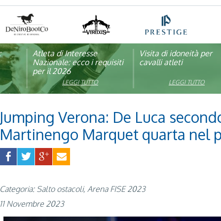
:
pagna
Atleta di Interesse
Natale con la FISE: al via
Visita di idoneità per
Studente Atleta di alto
Nazionale: ecco i requisiti
la nona edizione
cavalli atleti
livello: pubblicato il b
per il 2026
dell’iniziativa solidale della
per l’anno scolastico
Federazione Italiana Sport
2025/2026
LEGGI TUTTO
LEGGI TUTTO
LEGGI TUTTO
LEGGI TUTTO
Equestri
Jumping Verona: De Luca second
Martinengo Marquet quarta nel p
Categoria: Salto ostacoli, Arena FISE 2023
11 Novembre 2023