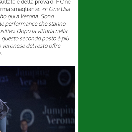
ultato e della prova di F One
forma smagliante:
«F One Usa
e ho qui a Verona. Sono
o le performance che stanno
itivo. Dopo la vittoria nella
,
questo secondo posto è più
o veronese del resto offre
».