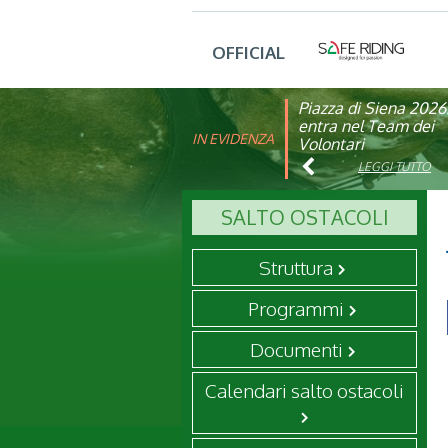
OFFICIAL
Piazza di Siena 2026
FISE: aperta la Cam
entra nel Team dei
affiliazione 2026
IN EVIDENZA
Volontari
LEGGI TUTTO
LEGGI TUTTO
SALTO OSTACOLI
Struttura
Programmi
Documenti
Calendari salto ostacoli