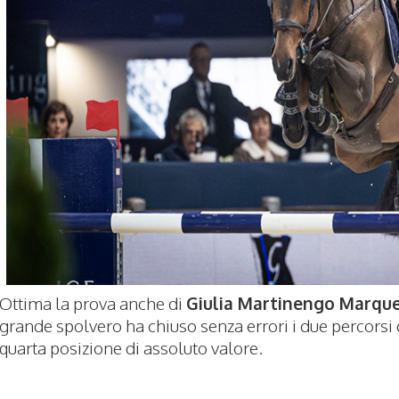
Ottima la prova anche di
Giulia Martinengo Marqu
grande spolvero ha chiuso senza errori i due percorsi
quarta posizione di assoluto valore.