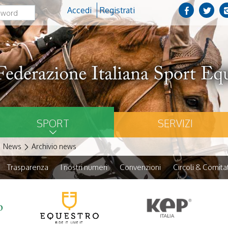
Accedi
Registrati
SPORT
SERVIZI
News
Archivio news
Trasparenza
I nostri numeri
Convenzioni
Circoli & Comitat