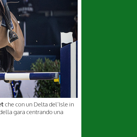
et
che con un Delta del’Isle in
 della gara centrando una