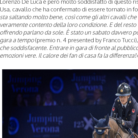
Lorenzo De Luca è però molto soddisfatto di questo ris
Usa, cavallo che ha confermato di essere tornato in 
sta saltando molto bene, così come gli altri cavalli ch
veramente contento della loro condizione. E del rest
offrendo parlano da sole. È stato un sabato davvero pos
gara a tempo
(premio n. 4 presented by Franco Tucci)
che soddisfacente. Entrare in gara di fronte al pubblic
emozioni vere. Il calore dei fan di casa fa la differenza!