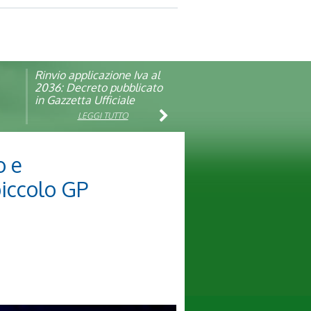
Rinvio applicazione Iva al
Visita veterinaria annuale
ando
2036: Decreto pubblicato
in Gazzetta Ufficiale
LEGGI TUTTO
LEGGI TUTTO
o e
iccolo GP