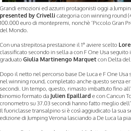
Grandi emozioni ed azzurri protagonisti oggi a Jumpi
presented by Crivelli
categoria con winning round (43
100.000 euro di montepremi, nonchè ‘Piccolo Gran P
del Mondo.
Con una strepitosa prestazione il 1° aviere scelto
Lore
classificato secondo in sella a con F One Usa seguito i
graduato
Giulia Martinengo Marquet
con Delta del’
Dopo il netto nel percorso base De Luca e F One Usa 
nel winning round, completato anche questo senza err
secondi. Un tempo, questo, rimasto imbattuto fino all
binomio formato da
Julien Epaillard
e con Cancun To
cronometro su 37.03 secondi hanno fatto meglio dell’
Il fuoriclasse transalpino si è così aggiudicato la sua
edizione di Jumping Verona lasciando a De Luca la pia