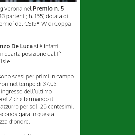
ng Verona nel
Premio n. 5
 partenti; h. 155) dotata di
remio’ del CSI5*-W di Coppa
nzo De Luca
si è infatti
n quarta posizione dal 1°
Isle.
sono scesi per primi in campo
ori nel tempo di 37.03
’ingresso dell’ultimo
rel Z che fermando il
azzurro per soli 25 centesimi.
 seconda gara in questa
zza d’onore.