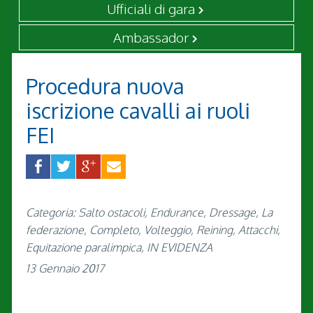
Ufficiali di gara
Ambassador
Procedura nuova
iscrizione cavalli ai ruoli
FEI
Categoria: Salto ostacoli, Endurance, Dressage, La
federazione, Completo, Volteggio, Reining, Attacchi,
Equitazione paralimpica, IN EVIDENZA
13 Gennaio 2017