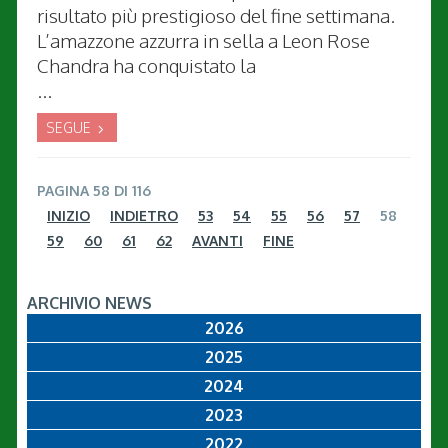
risultato più prestigioso del fine settimana.
L’amazzone azzurra in sella a Leon Rose
Chandra ha conquistato la
...
SEGUE
PAGINA 58 DI 116
INIZIO
INDIETRO
53
54
55
56
57
58
59
60
61
62
AVANTI
FINE
ARCHIVIO NEWS
2026
2025
2024
2023
2022