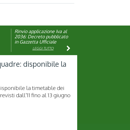
Rinvio applicazione Iva al
Visita veterinaria annuale
ando
2036: Decreto pubblicato
in Gazzetta Ufficiale
LEGGI TUTTO
LEGGI TUTTO
adre: disponibile la
isponibile la timetable dei
previsti dall'11 fino al 13 giugno