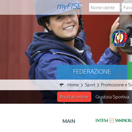
myFISE
FEDERAZIONE
Home
Sport
Promozione e S
Risultati online
Giustizia Sportiva
MAIN