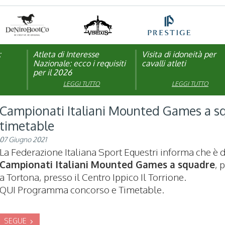
:
pagna
Atleta di Interesse
Natale con la FISE: al via
Visita di idoneità per
Studente Atleta di alto
Nazionale: ecco i requisiti
la nona edizione
cavalli atleti
livello: pubblicato il b
per il 2026
dell’iniziativa solidale della
per l’anno scolastico
Federazione Italiana Sport
2025/2026
LEGGI TUTTO
LEGGI TUTTO
LEGGI TUTTO
LEGGI TUTTO
Equestri
Campionati Italiani Mounted Games a squ
timetable
07 Giugno 2021
La Federazione Italiana Sport Equestri informa che è d
Campionati Italiani Mounted Games a squadre
, 
a Tortona, presso il Centro Ippico Il Torrione.
QUI Programma concorso e Timetable.
SEGUE