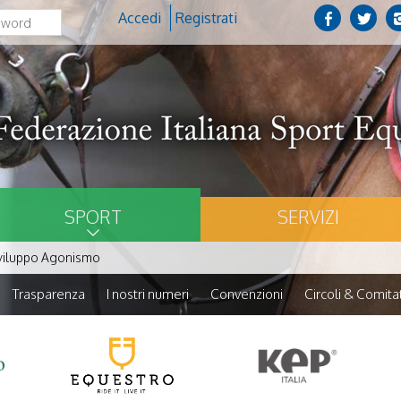
Accedi
Registrati
SPORT
SERVIZI
viluppo Agonismo
Trasparenza
I nostri numeri
Convenzioni
Circoli & Comitat