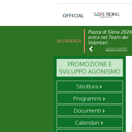
OFFICIAL
Piazza di Siena 2026
FISE: aperta la Cam
entra nel Team dei
affiliazione 2026
IN EVIDENZA
Volontari
LEGGI TUTTO
LEGGI TUTTO
PROMOZIONE E
SVILUPPO AGONISMO
Struttura
Programmi
Documenti
Calendari