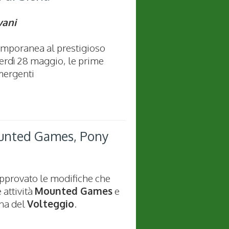
vani
temporanea al prestigioso
erdì 28 maggio, le prime
mergenti
ounted Games, Pony
 approvato le modifiche che
 attività
Mounted Games
e
ina del
Volteggio
.