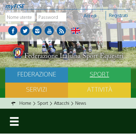
myFISE
Registrati
Accedi
FEDERAZIONE
SPORT
SERVIZI
ATTIVITÀ
Home
Sport
Attacchi
News