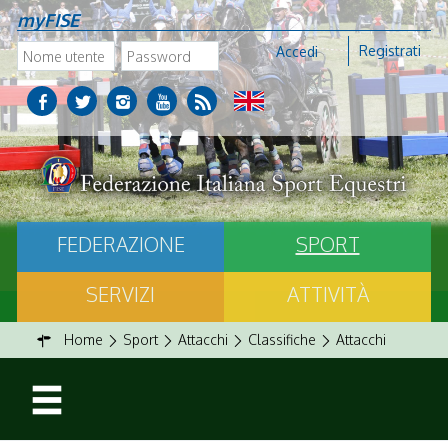
myFISE
Registrati
Accedi
FEDERAZIONE
SPORT
SERVIZI
ATTIVITÀ
Home
Sport
Attacchi
Classifiche
Attacchi