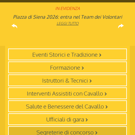
IN EVIDENZA
Rinvio applicazione Iva al 2036: Decreto pubblicato
Piazza di Siena 2026: entra nel Team dei Volontari
Atleta di Interesse Nazionale: ecco i requisiti per il
Studente Atleta di alto livello: pubblicato il bando
FISE: aperta la Campagna affiliazione 2026
Natale con la FISE: al via la nona edizione
Visita di idoneità per cavalli atleti
Visita veterinaria annuale
dell’iniziativa solidale della Federazione Italiana
per l’anno scolastico 2025/2026
in Gazzetta Ufficiale
2026
LEGGI TUTTO
LEGGI TUTTO
LEGGI TUTTO
LEGGI TUTTO
Sport Equestri
LEGGI TUTTO
LEGGI TUTTO
LEGGI TUTTO
LEGGI TUTTO
Eventi Storici e Tradizione
Formazione
Istruttori & Tecnici
Interventi Assistiti con Cavallo
Salute e Benessere del Cavallo
Ufficiali di gara
Segreterie di concorso