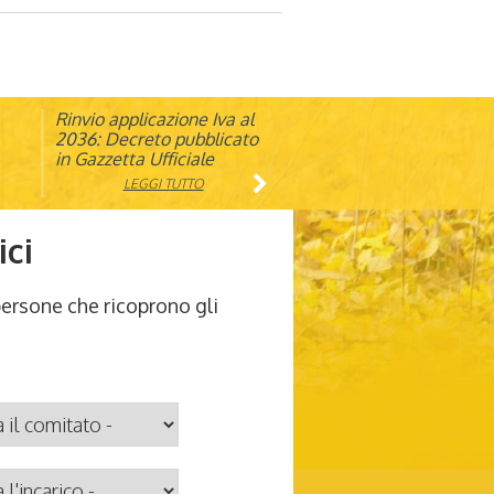
Rinvio applicazione Iva al
Visita veterinaria annuale
ando
2036: Decreto pubblicato
in Gazzetta Ufficiale
LEGGI TUTTO
LEGGI TUTTO
ici
persone che ricoprono gli