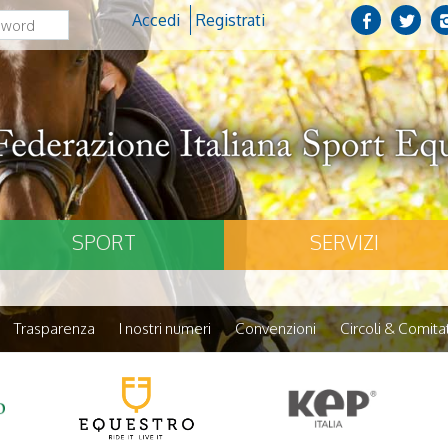
Accedi
Registrati
SPORT
SERVIZI
Trasparenza
I nostri numeri
Convenzioni
Circoli & Comitat