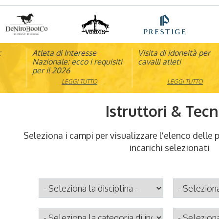
:
pagna
Atleta di Interesse
Natale con la FISE: al via
Visita di idoneità per
Studente Atleta di alto
Nazionale: ecco i requisiti
la nona edizione
cavalli atleti
livello: pubblicato il b
per il 2026
dell’iniziativa solidale della
per l’anno scolastico
Federazione Italiana Sport
2025/2026
LEGGI TUTTO
LEGGI TUTTO
LEGGI TUTTO
LEGGI TUTTO
Equestri
Istruttori & Tecn
Seleziona i campi per visualizzare l'elenco delle 
incarichi selezionati