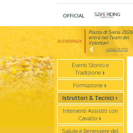
OFFICIAL
Piazza di Siena 2026
FISE: aperta la Cam
entra nel Team dei
affiliazione 2026
IN EVIDENZA
Volontari
LEGGI TUTTO
LEGGI TUTTO
Eventi Storici e
Tradizione
Formazione
Istruttori & Tecnici
Interventi Assistiti con
Cavallo
Salute e Benessere del