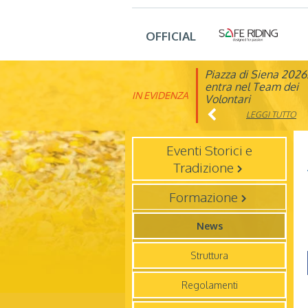
OFFICIAL
Piazza di Siena 2026
FISE: aperta la Cam
entra nel Team dei
affiliazione 2026
IN EVIDENZA
Volontari
LEGGI TUTTO
LEGGI TUTTO
Eventi Storici e
Tradizione
Formazione
News
Struttura
Regolamenti