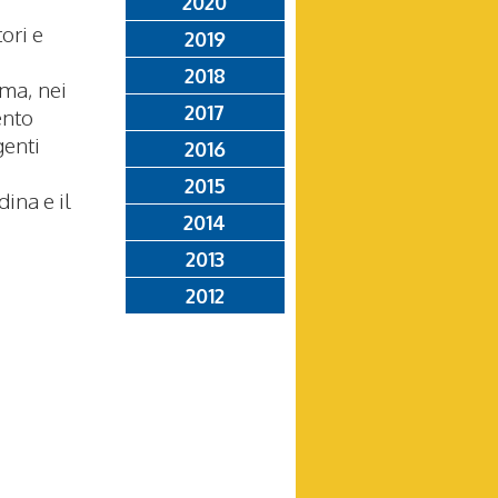
2020
ori e
2019
2018
ma, nei
2017
ento
genti
2016
2015
ina e il
2014
2013
2012