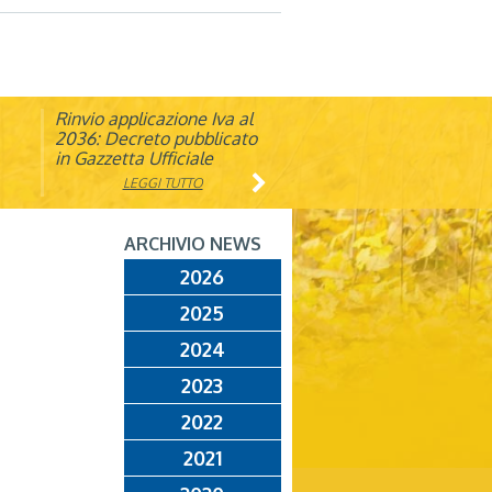
Rinvio applicazione Iva al
Visita veterinaria annuale
ando
2036: Decreto pubblicato
in Gazzetta Ufficiale
LEGGI TUTTO
LEGGI TUTTO
ARCHIVIO NEWS
2026
2025
2024
2023
2022
2021