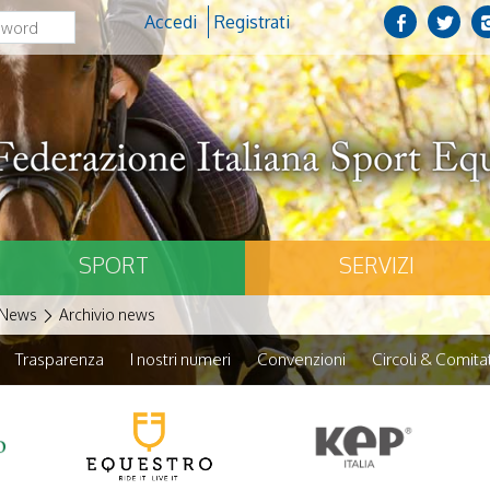
Accedi
Registrati
SPORT
SERVIZI
News
Archivio news
Trasparenza
I nostri numeri
Convenzioni
Circoli & Comitat