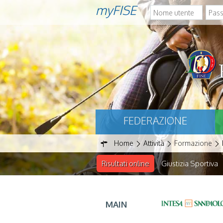
myFISE
FEDERAZIONE
Home
Attività
Formazione
Risultati online
Giustizia Sportiva
MAIN