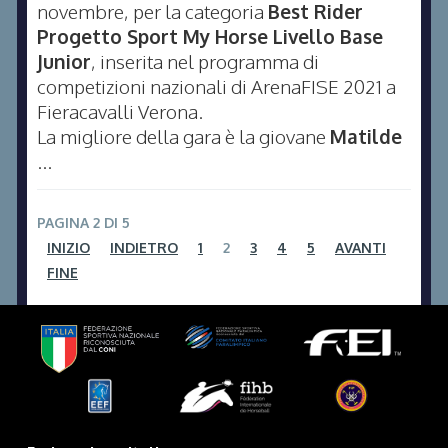
novembre, per la categoria
Best Rider
Progetto Sport My Horse Livello Base
Junior
, inserita nel programma di
competizioni nazionali di ArenaFISE 2021 a
Fieracavalli Verona.
La migliore della gara è la giovane
Matilde
...
PAGINA 2 DI 5
INIZIO
INDIETRO
1
2
3
4
5
AVANTI
FINE