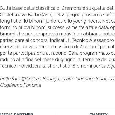
Sulla base della classifica di Cremona e su quella del 
Castelnuovo Belbo (Asti) del 2 giugno prossimo sarà s
long list di 10 binomi juniores e 10 young riders. Nel c
formino nuovi binomi successivamente a tale data, o
binomi che per comprovati motivi non abbiano potut
partecipare ai concorsi indicati, il Tecnico Alessandro
riserva di convocarne un massimo di 2 binomi per ca
per la partecipazione al raduno. Sarà programmato q
raduno alla fine del mese di giugno, al termine del qua
Tecnico individuerà la short list di 6 binomi per catego
nelle foto ©Andrea Bonaga: in alto Gennaro lendi, in 
Guglielmo Fontana
MEDIA PARTNER
CHARITY