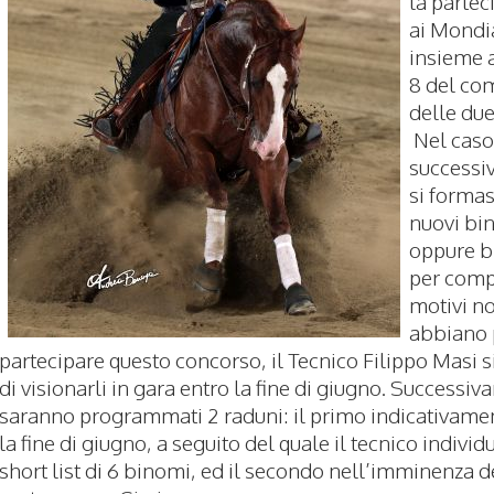
la partec
ai Mondia
insieme a
8 del co
delle due
Nel caso
successi
si forma
nuovi bi
oppure b
per comp
motivi n
abbiano 
partecipare questo concorso, il Tecnico Filippo Masi si
di visionarli in gara entro la fine di giugno. Successi
saranno programmati 2 raduni: il primo indicativame
la fine di giugno, a seguito del quale il tecnico individ
short list di 6 binomi, ed il secondo nell’imminenza d