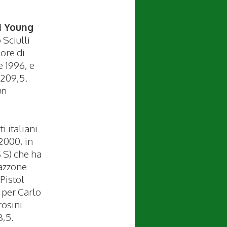
li Young
Sciulli
core di
e 1996, e
 209,5.
un
i italiani
2000, in
 S) che ha
mazzone
Pistol
 per Carlo
rosini
8,5.