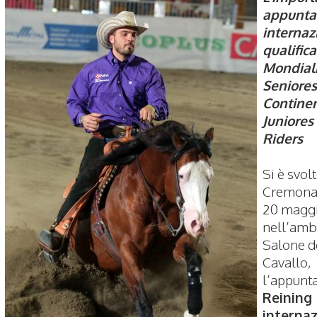
appunt
internaz
qualifica
Mondial
Seniores
Continen
Juniores
Riders
Si è svol
Cremona 
20 maggi
nell’amb
Salone d
Cavallo,
l’appunt
Reining
internaz