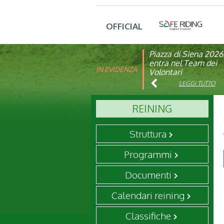
OFFICIAL
Piazza di Siena 2026
FISE: aperta la Cam
entra nel Team dei
affiliazione 2026
IN EVIDENZA
Volontari
LEGGI TUTTO
LEGGI TUTTO
REINING
Struttura
Programmi
Documenti
Calendari reining
Classifiche