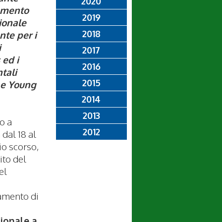
2020
amento
2019
ionale
2018
nte per i
i
2017
 ed i
2016
tali
2015
 e Young
2014
2013
to a
2012
dal 18 al
o scorso,
ito del
el
amento di
ionale a