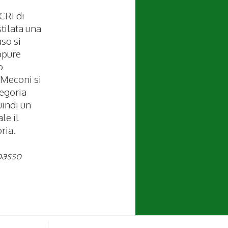
CRI di
tilata una
aso si
ppure
o
 Meconi si
tegoria
uindi un
le il
ria.
basso