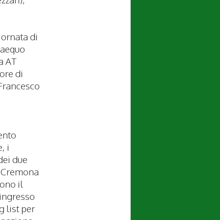
iornata di
 aequo
a AT
ore di
 Francesco
ento
, i
 dei due
i Cremona
ono il
i ingresso
g list per