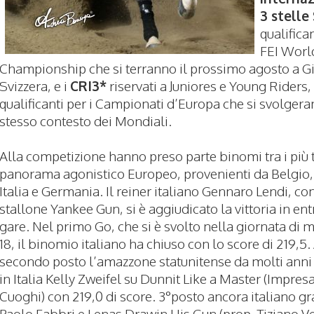
3 stelle
qualifican
FEI Worl
Championship che si terranno il prossimo agosto a Gi
Svizzera, e i
CRI3*
riservati a Juniores e Young Riders,
qualificanti per i Campionati d’Europa che si svolger
stesso contesto dei Mondiali.
Alla competizione hanno preso parte binomi tra i più t
panorama agonistico Europeo, provenienti da Belgio,
Italia e Germania. Il reiner italiano Gennaro Lendi, con
stallone Yankee Gun, si è aggiudicato la vittoria in en
gare. Nel primo Go, che si è svolto nella giornata di 
18, il binomio italiano ha chiuso con lo score di 219,5.
secondo posto l’amazzone statunitense da molti anni
in Italia Kelly Zweifel su Dunnit Like a Master (Impres
Cuoghi) con 219,0 di score. 3°posto ancora italiano gr
Paolo Fabbri e Lenas Drawin His Gun (prop. Tiziano Ve