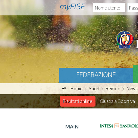
myFISE
FEDERAZIONE
Home
Sport
Reining
News
Risultati online
Giustizia Sportiva
MAIN