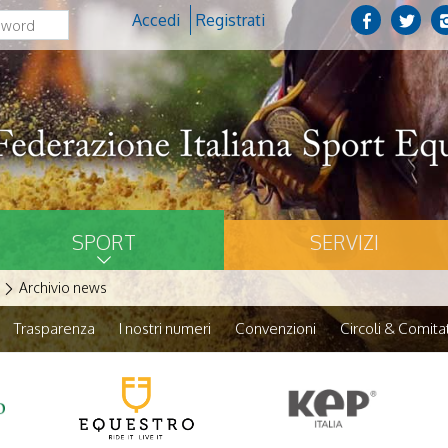
Accedi
Registrati
SPORT
SERVIZI
Archivio news
Trasparenza
I nostri numeri
Convenzioni
Circoli & Comitat