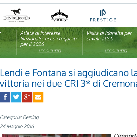
:
pagna
Atleta di Interesse
Natale con la FISE: al via
Visita di idoneità per
Studente Atleta di alto
Nazionale: ecco i requisiti
la nona edizione
cavalli atleti
livello: pubblicato il b
per il 2026
dell’iniziativa solidale della
per l’anno scolastico
Federazione Italiana Sport
2025/2026
LEGGI TUTTO
LEGGI TUTTO
LEGGI TUTTO
LEGGI TUTTO
Equestri
Lendi e Fontana si aggiudicano l
vittoria nei due CRI 3* di Cremon
Categoria: Reining
24 Maggio 2016
L’import