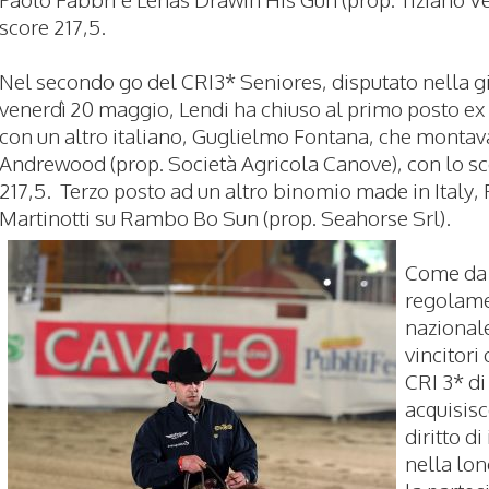
score 217,5.
Nel secondo go del CRI3* Seniores, disputato nella g
venerdì 20 maggio, Lendi ha chiuso al primo posto ex
con un altro italiano, Guglielmo Fontana, che montav
Andrewood (prop. Società Agricola Canove), con lo sc
217,5. Terzo posto ad un altro binomio made in Italy,
Martinotti su Rambo Bo Sun (prop. Seahorse Srl).
Come da
regolam
nazionale
vincitori
CRI 3* d
acquisisc
diritto d
nella lon