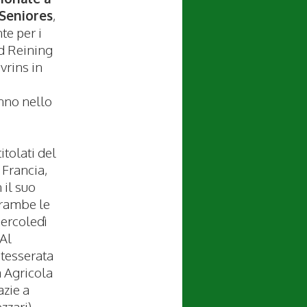
 Seniores
,
te per i
d Reining
vrins in
anno nello
itolati del
 Francia,
 il suo
trambe le
mercoledì
 Al
 tesserata
a Agricola
azie a
zzari),