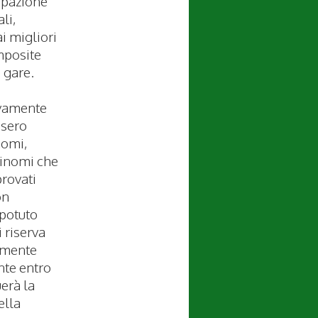
ipazione
li,
i migliori
mposite
 gare.
vamente
ssero
nomi,
inomi che
rovati
on
potuto
 riserva
vamente
nte entro
uerà la
ella