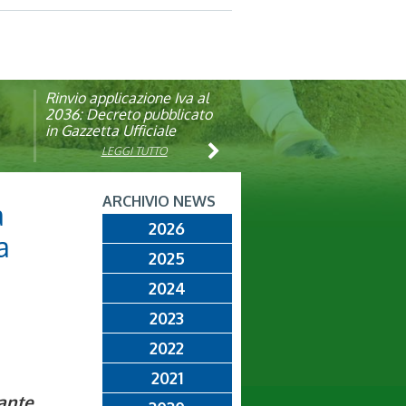
Rinvio applicazione Iva al
Visita veterinaria annuale
ando
2036: Decreto pubblicato
in Gazzetta Ufficiale
LEGGI TUTTO
LEGGI TUTTO
ARCHIVIO NEWS
a
2026
a
2025
2024
2023
2022
2021
ante