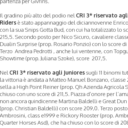
partenza per Givrins.
Il gradino più alto del podio nel
CRI 3* riservato ag
Riders
è stato appannaggio del diciannovenne Enrico 
con la sua Snips Gotta Bud, con cui ha totalizzato lo s
215,5. Secondo posto per Nico Sicuro, cavaliere class
Dualin Surprise (prop. Rosario Ponzio) con lo score di
Terzo Andrea Pedrotti , anche lui ventenne, con Topg
Showtime (prop. Juliana Szoke), score 207,5.
Nel
CRI 3* riservato agli Juniores
sugli 11 binomi tutt
la vittoria è andata a Matteo Manuel Bonzano, classe 
sella a High Point Reiner (prop. Qh Azienda Agricola S
chiuso con uno score di 211,5. Piazza d’onore per l’a
non ancora quindicenne Martina Baldelli e Great Dun 
(prop. Christian Baldelli) con score 209,0. Terzo posto
Ambrosini, class e1999 e Rickory Rooster (prop. Amb
Quarter Horses Asd), che ha chiuso con lo score di 20