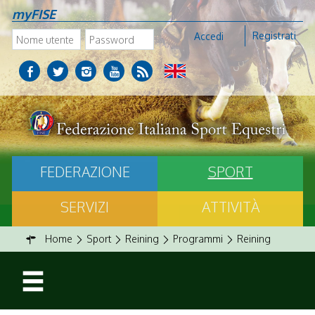
myFISE
Registrati
Accedi
FEDERAZIONE
SPORT
SERVIZI
ATTIVITÀ
Home
Sport
Reining
Programmi
Reining