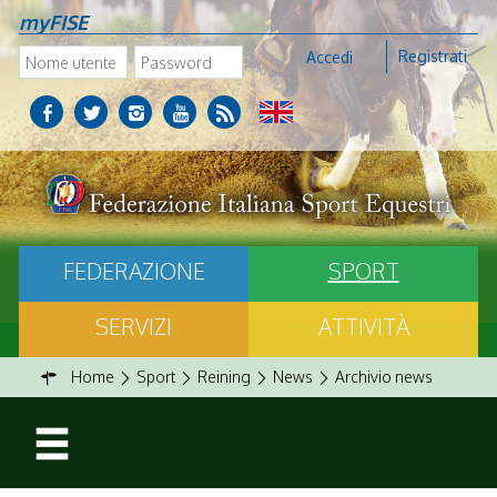
myFISE
Registrati
Accedi
FEDERAZIONE
SPORT
SERVIZI
ATTIVITÀ
Home
Sport
Reining
News
Archivio news