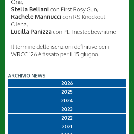
One,
Stella Bellani
con First Rosy Gun,
Rachele Mannucci
con RS Knockout
Olena,
Lucilla
Panizza
con PL Tnestepbewhitme.
Il termine delle iscrizioni definitive per i
WRCC ’26 è fissato per il 15 giugno.
ARCHIVIO NEWS
2026
2025
2024
2023
2022
2021