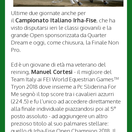
Ultime due giornate anche per
il
Campionato Italiano Irha-Fise
, che ha
visto disputarsi ieri le classi giovanili e la
grande Open sponsorizzata da Quarter
Dream e oggi, come chiusura, la Finale Non
Pro.
Ed è un giovane di età ma veterano del
reining,
Manuel Cortesi
- il migliore del
Team Italy ai FEI World Equestrian Games™
Tryon 2018 dove insieme a Pc Sliderina For
Me segnò il top score tra i cavalieri azzurri
(224.5) e fu l’unico ad accedere direttamente
alla finale individuale piazzandosi poi al 5°
posto assoluto - ad aggiungere un altro
prezioso titolo al suo palmares stellare:
quello di Irha-Fise Open Champion 2018. Il