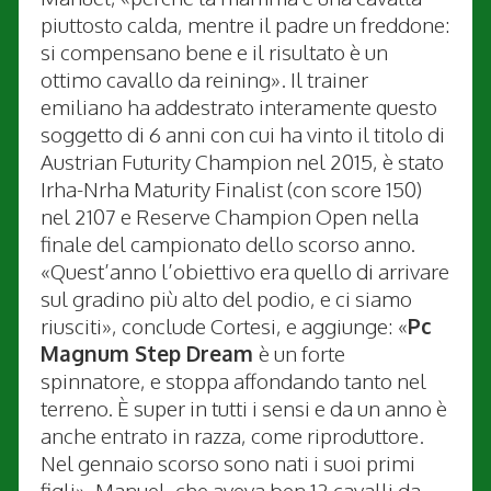
piuttosto calda, mentre il padre un freddone:
si compensano bene e il risultato è un
ottimo cavallo da reining». Il trainer
emiliano ha addestrato interamente questo
soggetto di 6 anni con cui ha vinto il titolo di
Austrian Futurity Champion nel 2015, è stato
Irha-Nrha Maturity Finalist (con score 150)
nel 2107 e Reserve Champion Open nella
finale del campionato dello scorso anno.
«Quest’anno l’obiettivo era quello di arrivare
sul gradino più alto del podio, e ci siamo
riusciti», conclude Cortesi, e aggiunge: «
Pc
Magnum Step Dream
è un forte
spinnatore, e stoppa affondando tanto nel
terreno. È super in tutti i sensi e da un anno è
anche entrato in razza, come riproduttore.
Nel gennaio scorso sono nati i suoi primi
figli». Manuel, che aveva ben 12 cavalli da