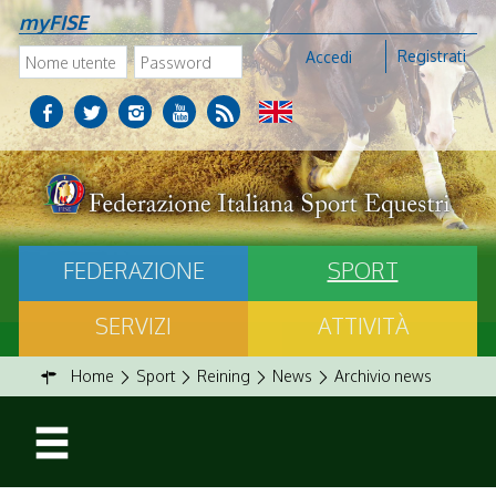
myFISE
Registrati
Accedi
FEDERAZIONE
SPORT
SERVIZI
ATTIVITÀ
Home
Sport
Reining
News
Archivio news