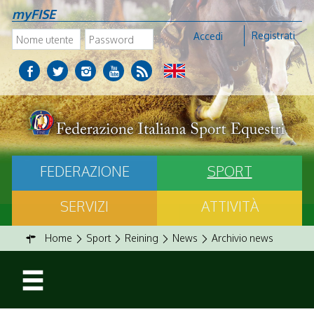
myFISE
Registrati
Accedi
FEDERAZIONE
SPORT
SERVIZI
ATTIVITÀ
Home
Sport
Reining
News
Archivio news