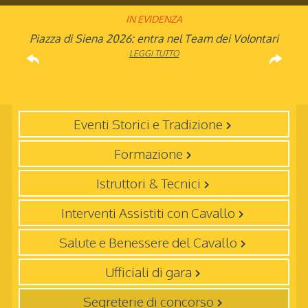
IN EVIDENZA
Rinvio applicazione Iva al 2036: Decreto pubblicato
Piazza di Siena 2026: entra nel Team dei Volontari
Atleta di Interesse Nazionale: ecco i requisiti per il
Studente Atleta di alto livello: pubblicato il bando
FISE: aperta la Campagna affiliazione 2026
Natale con la FISE: al via la nona edizione
Visita di idoneità per cavalli atleti
Visita veterinaria annuale
dell’iniziativa solidale della Federazione Italiana
per l’anno scolastico 2025/2026
in Gazzetta Ufficiale
2026
LEGGI TUTTO
LEGGI TUTTO
LEGGI TUTTO
LEGGI TUTTO
Sport Equestri
LEGGI TUTTO
LEGGI TUTTO
LEGGI TUTTO
LEGGI TUTTO
Eventi Storici e Tradizione
Formazione
Istruttori & Tecnici
Interventi Assistiti con Cavallo
Salute e Benessere del Cavallo
Ufficiali di gara
Segreterie di concorso