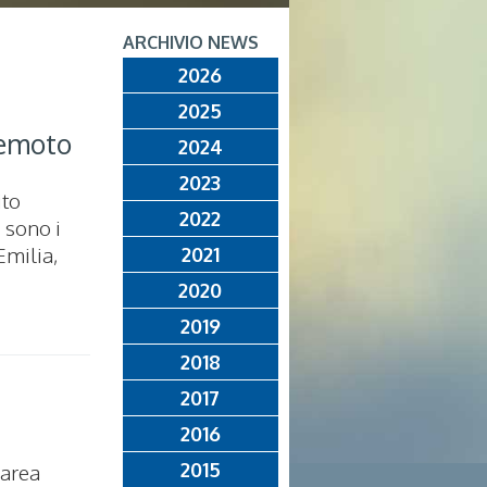
ARCHIVIO NEWS
2026
2025
remoto
2024
2023
ito
2022
 sono i
Emilia,
2021
2020
2019
2018
2017
2016
2015
’area