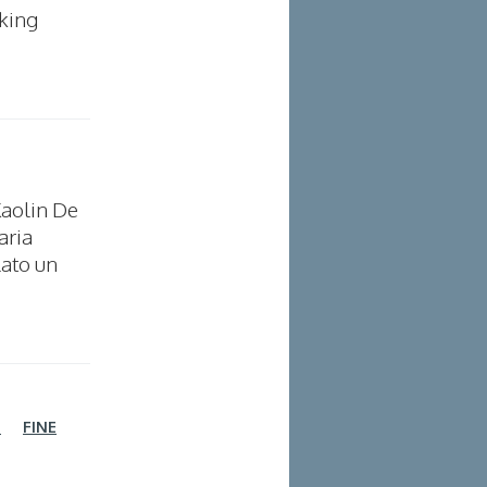
nking
 Kaolin De
aria
lato un
I
FINE