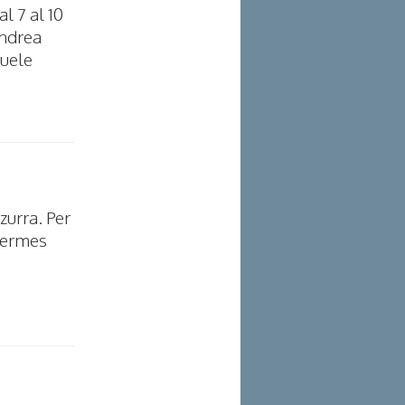
l 7 al 10
Andrea
nuele
zurra. Per
(Hermes