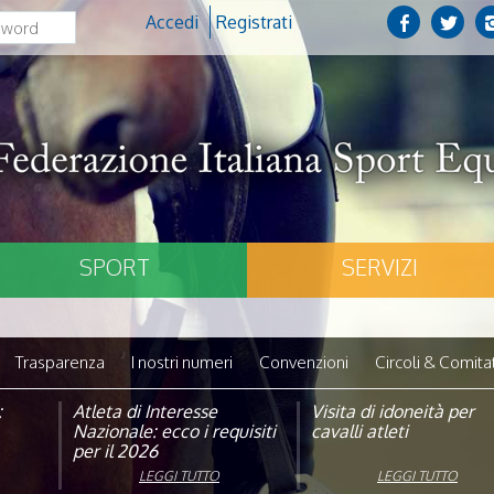
Accedi
Registrati
SPORT
SERVIZI
Trasparenza
I nostri numeri
Convenzioni
Circoli & Comitat
:
pagna
Atleta di Interesse
Natale con la FISE: al via
Visita di idoneità per
Studente Atleta di alto
Nazionale: ecco i requisiti
la nona edizione
cavalli atleti
livello: pubblicato il b
per il 2026
dell’iniziativa solidale della
per l’anno scolastico
Federazione Italiana Sport
2025/2026
LEGGI TUTTO
LEGGI TUTTO
LEGGI TUTTO
LEGGI TUTTO
Equestri