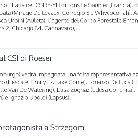
o l’Italia nel CSI3*-YH di Lons Le Saunier (Francia), da
 Coata (Mirage De Levaux, Corregio 3 e Whycoconah), 
ca Urbini (Auleta), l’agente del Corpo Forestale Ema
 2, Chicago 84, Cannavaro),...
 al CSI di Roeser
mburgo) vedrà impegnata una folta rappresentativa az
ro (L’escale, Emily Fz, Lake Conte), Lorenzo De Luca 
elle Van De Watering), Elisa Zugnaz (Edesa Conchita),
 e Ignazio Uboldi (Lapsus).
protagonista a Strzegom