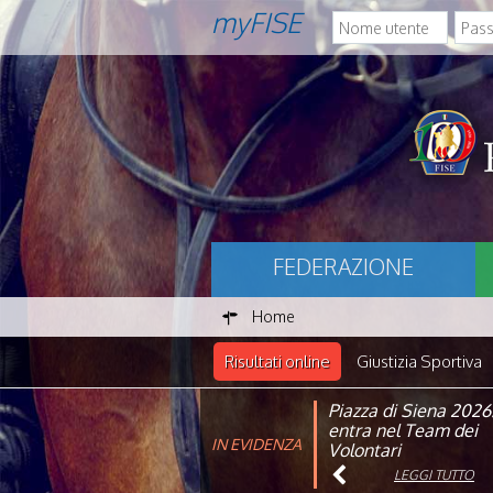
myFISE
FEDERAZIONE
Home
Risultati online
Giustizia Sportiva
Piazza di Siena 2026
FISE: aperta la Cam
entra nel Team dei
affiliazione 2026
IN EVIDENZA
Volontari
LEGGI TUTTO
LEGGI TUTTO