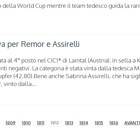
 della World Cup mentre il team tedesco guida la ra
 per Remor e Assirelli
a al 4° posto nel CIC1* di Laintal (Austria). In sella a
nti negativi. La categoria è stata vinta dalla tedesca M
pfer (42,80).Bene anche Sabrina Assirelli, che ha sig
 vinto dalla...
1809
1810
1811
1812
1813
1814
1815
1816
AVANT