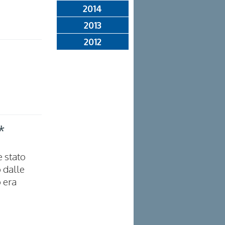
2014
2013
2012
*
è stato
o dalle
 era