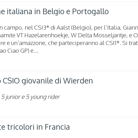
ne italiana in Belgio e Portogallo
n campo, nel CSI3* di Aalst (Belgio), per l’Italia, Gian
ynamite VT Hazelarenhoekje, W Delta Mosseljantje, e O
iere e un’amazzone, che parteciperanno al CSI1*. Si trat
o Ciao GP) e...
 lo CSIO giovanile di Wierden
, 5 junior e 5 young rider
te tricolori in Francia