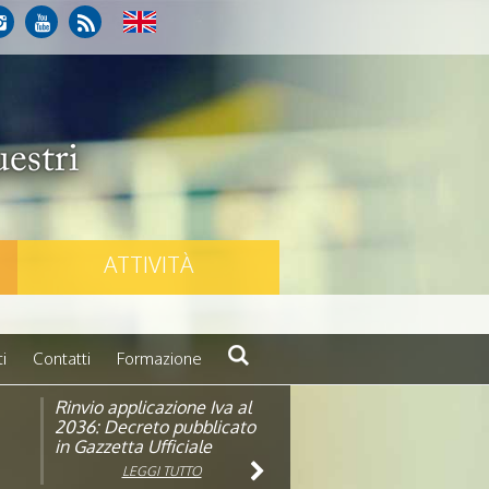
ATTIVITÀ
i
Contatti
Formazione
Rinvio applicazione Iva al
Visita veterinaria annuale
ando
2036: Decreto pubblicato
in Gazzetta Ufficiale
LEGGI TUTTO
LEGGI TUTTO