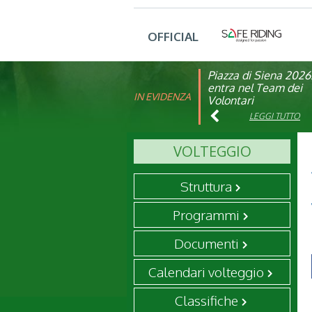
OFFICIAL
Piazza di Siena 2026
FISE: aperta la Cam
entra nel Team dei
affiliazione 2026
IN EVIDENZA
Volontari
LEGGI TUTTO
LEGGI TUTTO
VOLTEGGIO
Struttura
Programmi
Documenti
Calendari volteggio
Classifiche