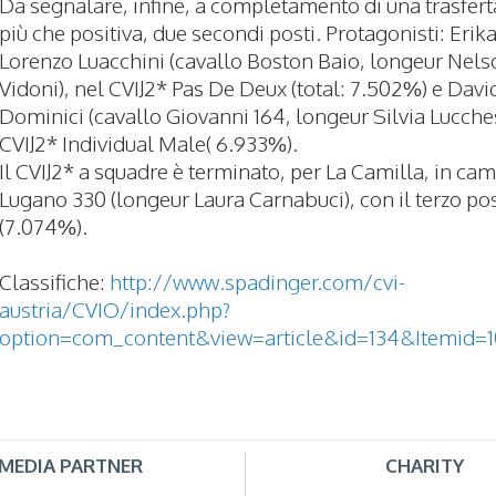
Da segnalare, infine, a completamento di una trasfert
più che positiva, due secondi posti. Protagonisti: Erika
Lorenzo Luacchini (cavallo Boston Baio, longeur Nels
Vidoni), nel CVIJ2* Pas De Deux (total: 7.502%) e Davi
Dominici (cavallo Giovanni 164, longeur Silvia Lucches
CVIJ2* Individual Male( 6.933%).
Il CVIJ2* a squadre è terminato, per La Camilla, in ca
Lugano 330 (longeur Laura Carnabuci), con il terzo po
(7.074%).
Classifiche:
http://www.spadinger.com/cvi-
austria/CVIO/index.php?
option=com_content&view=article&id=134&Itemid=
MEDIA PARTNER
CHARITY