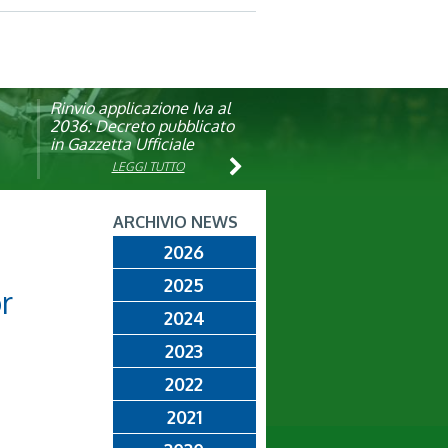
Rinvio applicazione Iva al
Visita veterinaria annuale
ando
2036: Decreto pubblicato
in Gazzetta Ufficiale
LEGGI TUTTO
LEGGI TUTTO
ARCHIVIO NEWS
2026
2025
or
2024
2023
2022
2021