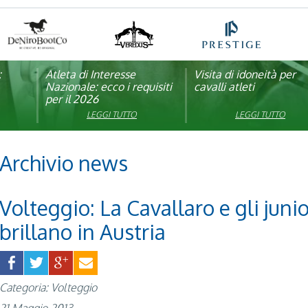
:
pagna
Atleta di Interesse
Natale con la FISE: al via
Visita di idoneità per
Studente Atleta di alto
Nazionale: ecco i requisiti
la nona edizione
cavalli atleti
livello: pubblicato il b
per il 2026
dell’iniziativa solidale della
per l’anno scolastico
Federazione Italiana Sport
2025/2026
LEGGI TUTTO
LEGGI TUTTO
LEGGI TUTTO
LEGGI TUTTO
Equestri
Archivio news
Volteggio: La Cavallaro e gli juni
brillano in Austria
Categoria: Volteggio
21 Maggio 2013