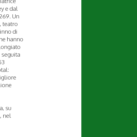
iatrice
y e dal
.269. Un
, teatro
inno di
che hanno
 longiato
è seguita
53
tal:
igliore
lione
a, su
, nel