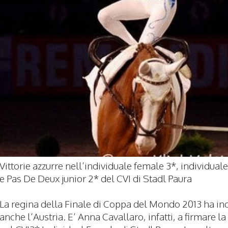
Vittorie azzurre nell’individuale female 3*, individual
e Pas De Deux junior 2* del CVI di Stadl Paura
La regina della Finale di Coppa del Mondo 2013 ha in
anche l’Austria. E’ Anna Cavallaro, infatti, a firmare la 