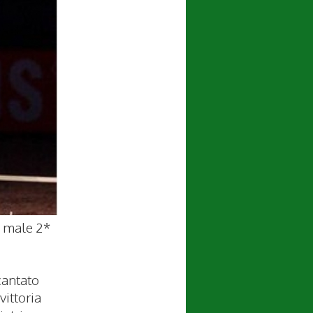
e male 2*
cantato
vittoria