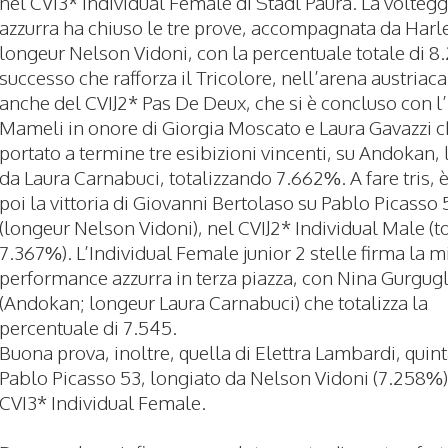
nel CVI3* Individual Female di Stadl Paura. La voltegg
azzurra ha chiuso le tre prove, accompagnata da Harle
longeur Nelson Vidoni, con la percentuale totale di 8
successo che rafforza il Tricolore, nell’arena austriaca
anche del CVIJ2* Pas De Deux, che si è concluso con l’
Mameli in onore di Giorgia Moscato e Laura Gavazzi 
portato a termine tre esibizioni vincenti, su Andokan,
da Laura Carnabuci, totalizzando 7.662%. A fare tris, 
poi la vittoria di Giovanni Bertolaso su Pablo Picasso 
(longeur Nelson Vidoni), nel CVIJ2* Individual Male (to
7.367%). L’Individual Female junior 2 stelle firma la m
performance azzurra in terza piazza, con Nina Gurgug
(Andokan; longeur Laura Carnabuci) che totalizza la
percentuale di 7.545.
Buona prova, inoltre, quella di Elettra Lambardi, quint
Pablo Picasso 53, longiato da Nelson Vidoni (7.258%)
CVI3* Individual Female.