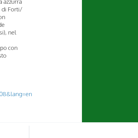
a azzurra
 di Forti/
on
de
i), nel
mpo con
sto
108&lang=en