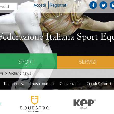
Accedi
Registrati
SPORT
SERVIZI
ws
Archivio news
Trasparenza
I nostri numeri
Convenzioni
Circoli & Comitat