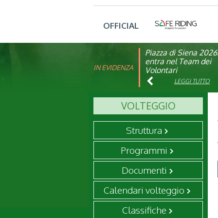
OFFICIAL
Piazza di Siena 2026
FISE: aperta la Cam
entra nel Team dei
affiliazione 2026
IN EVIDENZA
Volontari
LEGGI TUTTO
LEGGI TUTTO
VOLTEGGIO
Struttura
Programmi
Documenti
Calendari volteggio
Classifiche