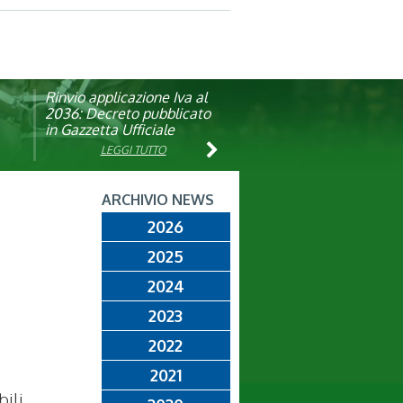
Rinvio applicazione Iva al
Visita veterinaria annuale
ando
2036: Decreto pubblicato
in Gazzetta Ufficiale
LEGGI TUTTO
LEGGI TUTTO
ARCHIVIO NEWS
2026
2025
2024
2023
2022
2021
ili,