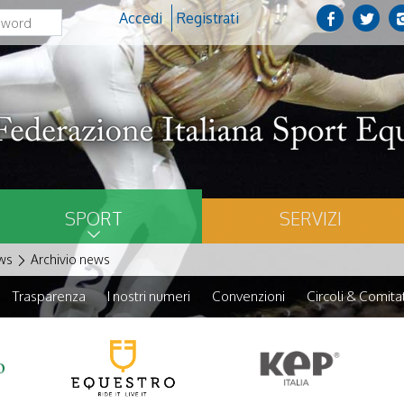
Accedi
Registrati
SPORT
SERVIZI
ws
Archivio news
Trasparenza
I nostri numeri
Convenzioni
Circoli & Comitat