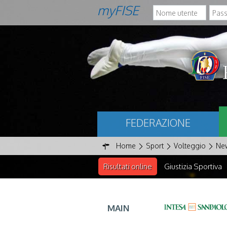
myFISE
FEDERAZIONE
Home
Sport
Volteggio
Ne
Risultati online
Giustizia Sportiva
MAIN