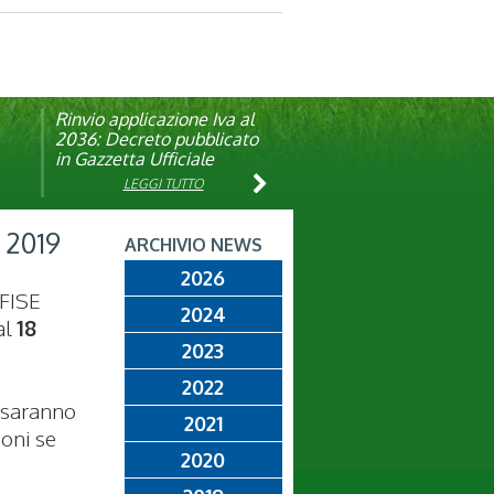
Rinvio applicazione Iva al
Visita veterinaria annuale
ando
2036: Decreto pubblicato
in Gazzetta Ufficiale
LEGGI TUTTO
LEGGI TUTTO
 2019
ARCHIVIO NEWS
2026
 FISE
2024
al
18
2023
2022
n saranno
2021
ioni se
2020