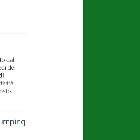
to dal
edi dei
di
ttività
osto.
-Jumping