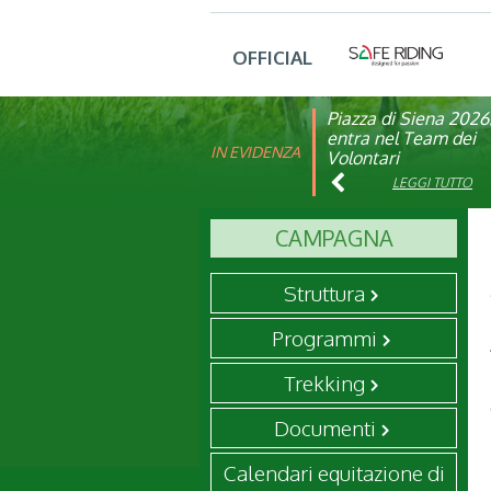
OFFICIAL
Piazza di Siena 2026
FISE: aperta la Cam
entra nel Team dei
affiliazione 2026
IN EVIDENZA
Volontari
LEGGI TUTTO
LEGGI TUTTO
CAMPAGNA
Struttura
Programmi
Trekking
Documenti
Calendari equitazione di