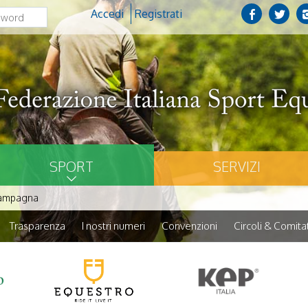
Accedi
Registrati
SPORT
SERVIZI
campagna
Trasparenza
I nostri numeri
Convenzioni
Circoli & Comitat