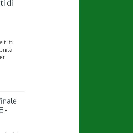
ti di
 tutti
unità
er
finale
E -