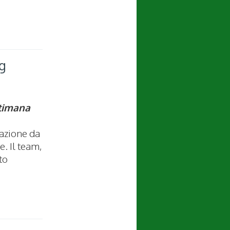
ng
ttimana
tazione da
e. Il team,
to