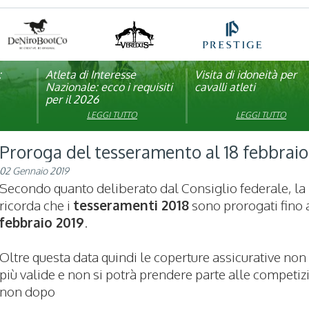
:
pagna
Atleta di Interesse
Natale con la FISE: al via
Visita di idoneità per
Studente Atleta di alto
Nazionale: ecco i requisiti
la nona edizione
cavalli atleti
livello: pubblicato il b
per il 2026
dell’iniziativa solidale della
per l’anno scolastico
Federazione Italiana Sport
2025/2026
LEGGI TUTTO
LEGGI TUTTO
LEGGI TUTTO
LEGGI TUTTO
Equestri
Proroga del tesseramento al 18 febbraio
02 Gennaio 2019
Secondo quanto deliberato dal Consiglio federale, la
ricorda che i
tesseramenti 2018
sono prorogati fino 
febbraio 2019
.
Oltre questa data quindi le coperture assicurative no
più valide e non si potrà prendere parte alle competiz
non dopo
...