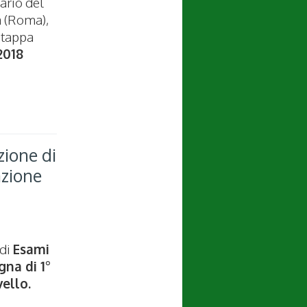
ario del
a (Roma),
 tappa
018
zione di
azione
 di
Esami
gna di 1°
vello.