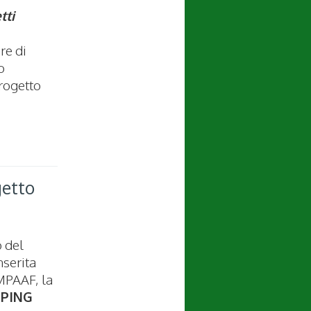
tti
re di
o
rogetto
getto
o del
nserita
 MPAAF, la
PING