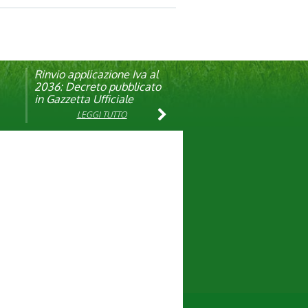
Rinvio applicazione Iva al
Visita veterinaria annuale
ando
2036: Decreto pubblicato
in Gazzetta Ufficiale
LEGGI TUTTO
LEGGI TUTTO