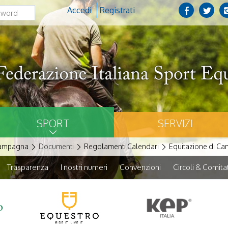
Accedi
Registrati
SPORT
SERVIZI
campagna
Documenti
Regolamenti Calendari
Equitazione di C
Trasparenza
I nostri numeri
Convenzioni
Circoli & Comitat