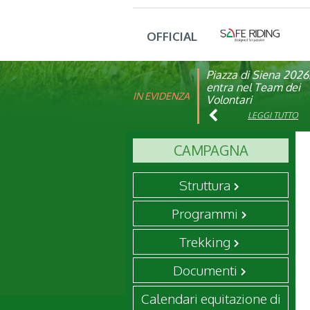
OFFICIAL
Piazza di Siena 2026
FISE: aperta la Cam
entra nel Team dei
affiliazione 2026
IN EVIDENZA
Volontari
LEGGI TUTTO
LEGGI TUTTO
CAMPAGNA
Struttura
Programmi
Trekking
Documenti
Calendari equitazione di