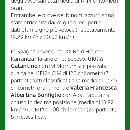
degli avversari alla media di 17.14 chilometri
orari.
Entrambe le prove dei binomi azzurri sono
state arricchite dai migliori recuperi e
dall’ultimo giro più veloce (rispettivamente
19.29 km/h e 20.02 km/h).
In Spagna, invece, nel XX Raid Hípico
Karrantza Harana en el Suceso,
Giulia
Galantino
con JM Morrum si è piazzata
quarta nel CEI2* CIM di 120 chilometri (7
partenti; tutti classificati) alla media di 12.45
chilometri orari, mentre
Valeria
Francesca
Albertina Bonfiglio
con Adal Fabula ha
chiuso in decima posizione (media di 13.92
km/h) il CEI1* di 100 chilometri (29 partenti;
5 in classifica).