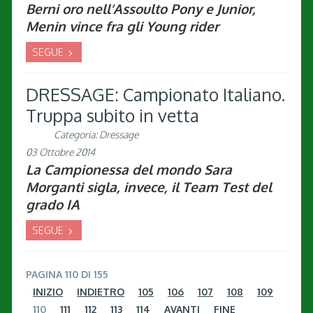
Berni oro nell’Assoulto Pony e Junior,
Menin vince fra gli Young rider
SEGUE
DRESSAGE: Campionato Italiano.
Truppa subito in vetta
Categoria:
Dressage
03 Ottobre 2014
La Campionessa del mondo Sara
Morganti sigla, invece, il Team Test del
grado IA
SEGUE
PAGINA 110 DI 155
INIZIO
INDIETRO
105
106
107
108
109
110
111
112
113
114
AVANTI
FINE