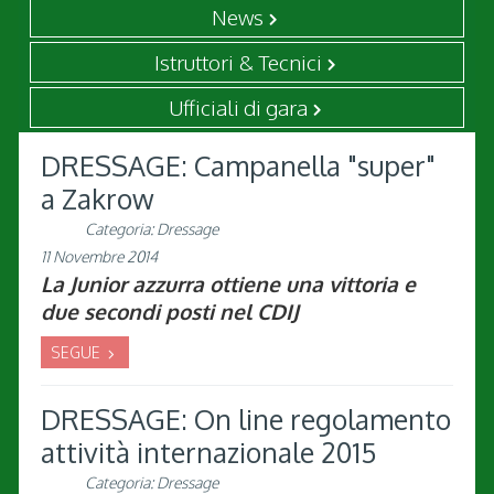
News
Istruttori & Tecnici
Ufficiali di gara
DRESSAGE: Campanella "super"
a Zakrow
Categoria:
Dressage
11 Novembre 2014
La Junior azzurra ottiene una vittoria e
due secondi posti nel CDIJ
SEGUE
DRESSAGE: On line regolamento
attività internazionale 2015
Categoria:
Dressage