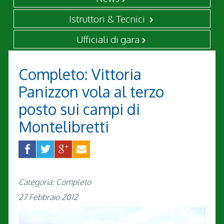
Istruttori & Tecnici
Ufficiali di gara
Completo: Vittoria
Panizzon vola al terzo
posto sui campi di
Montelibretti
Categoria: Completo
27 Febbraio 2012