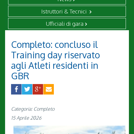
Istruttori & Tecnici
Ufficiali di gara
Completo: concluso il
Training day riservato
agli Atleti residenti in
GBR
Categoria: Completo
15 Aprile 2026