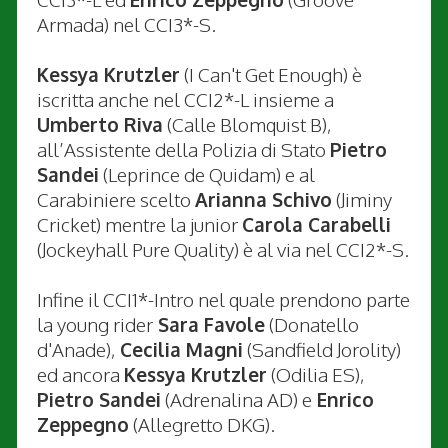
Armada) nel CCI3*-S.
Kessya Krutzler
(I Can't Get Enough) è
iscritta anche nel CCI2*-L insieme a
Umberto Riva
(Calle Blomquist B),
all’Assistente della Polizia di Stato
Pietro
Sandei
(Leprince de Quidam) e al
Carabiniere scelto
Arianna Schivo
(Jiminy
Cricket) mentre la junior
Carola Carabelli
(Jockeyhall Pure Quality) è al via nel CCI2*-S.
Infine il CCI1*-Intro nel quale prendono parte
la young rider
Sara Favole
(Donatello
d'Anade),
Cecilia Magni
(Sandfield Jorolity)
ed ancora
Kessya Krutzler
(Odilia ES),
Pietro Sandei
(Adrenalina AD) e
Enrico
Zeppegno
(Allegretto DKG).