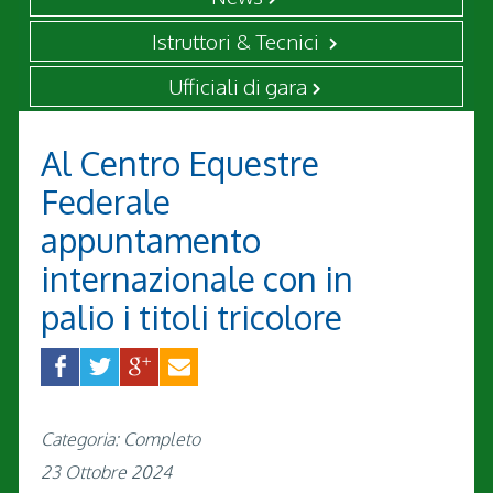
Istruttori & Tecnici
Ufficiali di gara
Al Centro Equestre
Federale
appuntamento
internazionale con in
palio i titoli tricolore
Categoria: Completo
23 Ottobre 2024