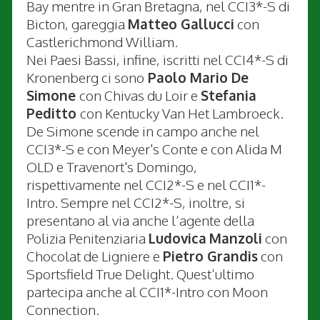
Bay mentre in Gran Bretagna, nel CCI3*-S di
Bicton, gareggia
Matteo Gallucci
con
Castlerichmond William.
Nei Paesi Bassi, infine, iscritti nel CCI4*-S di
Kronenberg ci sono
Paolo Mario De
Simone
con Chivas du Loir e
Stefania
Peditto
con Kentucky Van Het Lambroeck.
De Simone scende in campo anche nel
CCI3*-S e con Meyer's Conte e con Alida M
OLD e Travenort's Domingo,
rispettivamente nel CCI2*-S e nel CCI1*-
Intro. Sempre nel CCI2*-S, inoltre, si
presentano al via anche l’agente della
Polizia Penitenziaria
Ludovica
Manzoli
con
Chocolat de Ligniere e
Pietro Grandis
con
Sportsfield True Delight. Quest’ultimo
partecipa anche al CCI1*-Intro con Moon
Connection.