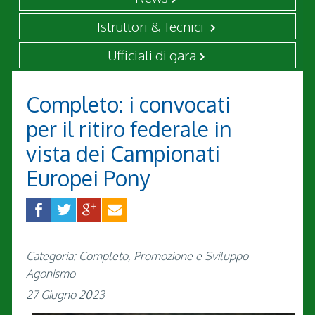
Istruttori & Tecnici
Ufficiali di gara
Completo: i convocati
per il ritiro federale in
vista dei Campionati
Europei Pony
Categoria: Completo, Promozione e Sviluppo
Agonismo
27 Giugno 2023