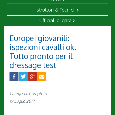
Istruttori & Tecnici
Ufficiali di gara
Europei giovanili:
ispezioni cavalli ok.
Tutto pronto per il
dressage test
Categoria: Completo
19 Luglio 2017