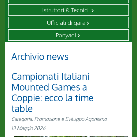
Istruttori & Tecnici
Ufficiali di gara
Ponyadi
Archivio news
Campionati Italiani
Mounted Games a
Coppie: ecco la time
table
Categoria: Promozione e Sviluppo Agonismo
13 Maggio 2026