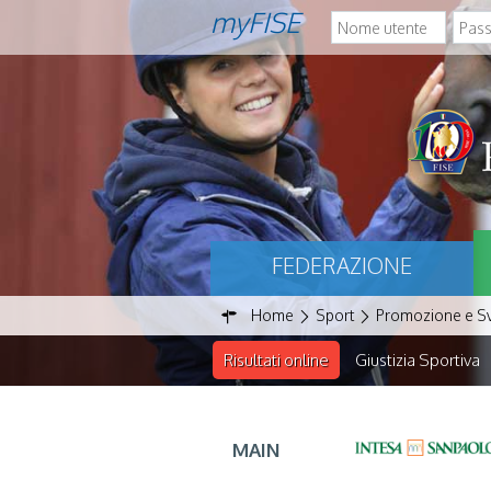
myFISE
FEDERAZIONE
Home
Sport
Promozione e S
Risultati online
Giustizia Sportiva
MAIN