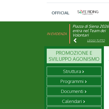
OFFICIAL
Piazza di Siena 2026
FISE: aperta la Cam
entra nel Team dei
affiliazione 2026
IN EVIDENZA
Volontari
LEGGI TUTTO
LEGGI TUTTO
PROMOZIONE E
SVILUPPO AGONISMO
Struttura
Programmi
Documenti
Calendari