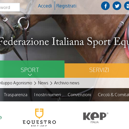
Accedi
Registrati
SPORT
SERVIZI
viluppo Agonismo
News
Archivio news
Trasparenza
I nostri numeri
Convenzioni
Circoli & Comitat