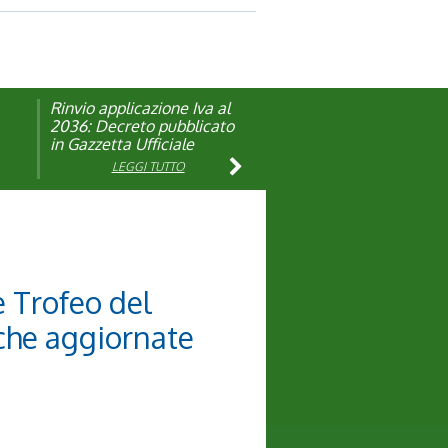
Rinvio applicazione Iva al
Visita veterinaria annuale
ando
2036: Decreto pubblicato
in Gazzetta Ufficiale
LEGGI TUTTO
LEGGI TUTTO
 Trofeo del
fiche aggiornate