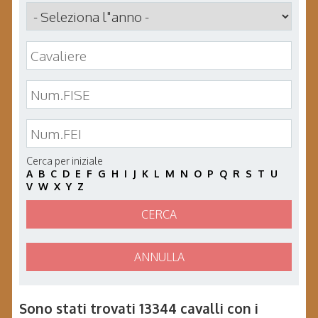
Cerca per iniziale
A
B
C
D
E
F
G
H
I
J
K
L
M
N
O
P
Q
R
S
T
U
V
W
X
Y
Z
CERCA
ANNULLA
Sono stati trovati 13344 cavalli con i