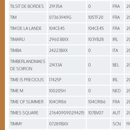
TILSIT DE BORDES
21935A
0
FRA
2
TIM
07363949G
105TF20
FRA
2
TIM DE LA LANDE
104CE45
104CE45
FRA
2
TIMARU
29603BXX
103YB28
IRL
2
TIMBA
24223BXX
0
ITA
2
TIMBERLANDMAES
21433A
0
BEL
2
DE SOIRON
TIME IS PRECIOUS
17425P
0
IRL
2
TIME M
100205H
0
NED
2
TIME OF SUMMER
104OR86
104OR86
FRA
2
TIMES SQUARE
276409090294215
107BV07
AUT
2
TIMMY
07289BXX
SCN
1