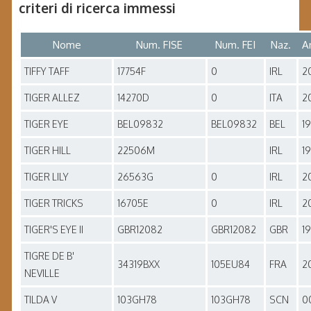
criteri di ricerca immessi
Nome
Num. FISE
Num. FEI
Naz.
A
TIFFY TAFF
17754F
0
IRL
2
TIGER ALLEZ
14270D
0
ITA
2
TIGER EYE
BEL09832
BEL09832
BEL
1
TIGER HILL
22506M
IRL
1
TIGER LILY
26563G
0
IRL
2
TIGER TRICKS
16705E
0
IRL
2
TIGER'S EYE II
GBR12082
GBR12082
GBR
1
TIGRE DE B'
34319BXX
105EU84
FRA
2
NEVILLE
TILDA V
103GH78
103GH78
SCN
0