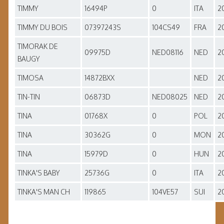
TIMMY
16494P
0
ITA
2
TIMMY DU BOIS
07397243S
104CS49
FRA
2
TIMORAK DE
09975D
NED08116
NED
2
BAUGY
TIMOSA
14872BXX
NED
2
TIN-TIN
06873D
NED08025
NED
2
TINA
01768X
0
POL
2
TINA
30362G
0
MON
2
TINA
15979D
0
HUN
2
TINKA'S BABY
25736G
0
ITA
2
TINKA'S MAN CH
119865
104VE57
SUI
2