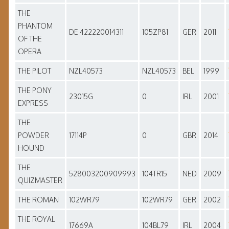
THE
PHANTOM
DE 422220014311
105ZP81
GER
2011
OF THE
OPERA
THE PILOT
NZL40573
NZL40573
BEL
1999
THE PONY
23015G
0
IRL
2001
EXPRESS
THE
POWDER
17114P
0
GBR
2014
HOUND
THE
528003200909993
104TR15
NED
2009
QUIZMASTER
THE ROMAN
102WR79
102WR79
GER
2002
THE ROYAL
17669A
104BL79
IRL
2004