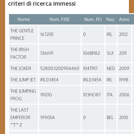
criteri di ricerca immessi
Nome
Num. FISE
Num. FEI
Naz.
Anno
THE GENTLE
16720E
0
IRL
2012
PRINCE
THE IRISH
136691
106BR82
SUI
2011
FACTOR
THE JOKER
528003200906460
104TR17
NED
2009
THE JUMP JET
IRL03454
IRL03454
IRL
1998
THE JUMPING
19121G
103HO87
ITA
2006
FROG
THE LAST
EMPEROR
19905A
0
BEL
2010
""T"" Z