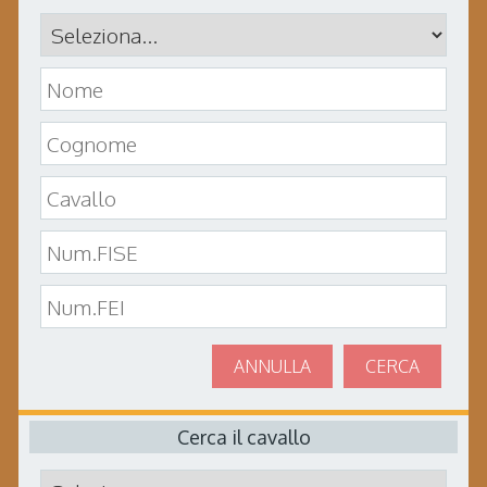
ANNULLA
CERCA
Cerca il cavallo