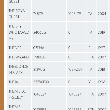
GUEST
THE ROYAL
74879
104BL79
ITA
2004
GUEST
THE SPY
WHO LOVED
34065G
0
ITA
2019
ME
THE VEE
07134A
0
IRL
1997
THE WIZARD
17808A
0
FRA
2007
THEBLONDE
31390G
108HZ59
ITA
2018
IN BLACK
THEJA
23780BXX
0
BEL
1996
THEMIS DE
104CL27
104CL27
FRA
2007
PREUILLY
THEMIS
104BP52
104BP52
SCN
0000