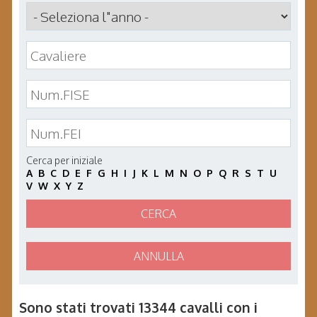
Cerca per iniziale
A
B
C
D
E
F
G
H
I
J
K
L
M
N
O
P
Q
R
S
T
U
V
W
X
Y
Z
CERCA
ANNULLA
Sono stati trovati 13344 cavalli con i