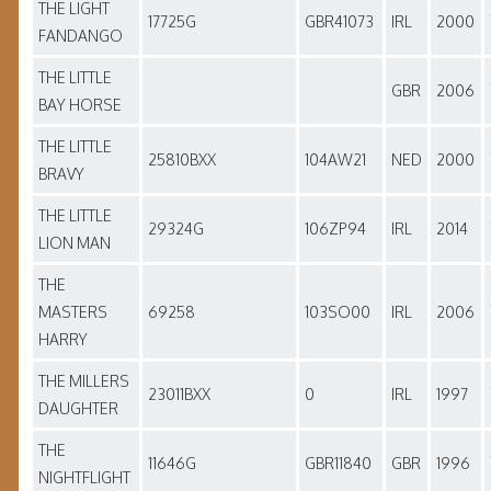
THE LIGHT
17725G
GBR41073
IRL
2000
FANDANGO
THE LITTLE
GBR
2006
BAY HORSE
THE LITTLE
25810BXX
104AW21
NED
2000
BRAVY
THE LITTLE
29324G
106ZP94
IRL
2014
LION MAN
THE
MASTERS
69258
103SO00
IRL
2006
HARRY
THE MILLERS
23011BXX
0
IRL
1997
DAUGHTER
THE
11646G
GBR11840
GBR
1996
NIGHTFLIGHT