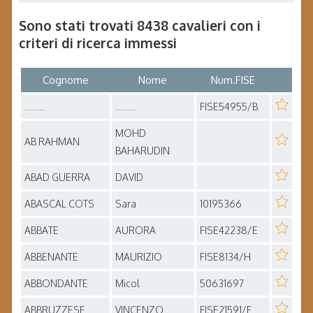
Sono stati trovati 8438 cavalieri con i
criteri di ricerca immessi
Cognome
Nome
Num.FISE
..........
..........
FISE54955/B
MOHD
AB RAHMAN
BAHARUDIN
ABAD GUERRA
DAVID
ABASCAL COTS
Sara
10195366
ABBATE
AURORA
FISE42238/E
ABBENANTE
MAURIZIO
FISE8134/H
ABBONDANTE
Micol
50631697
ABBRUZZESE
VINCENZO
FISE21591/F