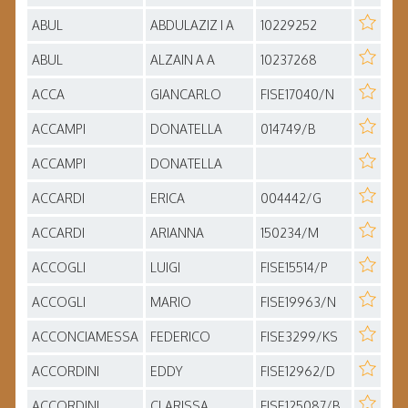
ABUL
ABDULAZIZ I A
10229252
ABUL
ALZAIN A A
10237268
ACCA
GIANCARLO
FISE17040/N
ACCAMPI
DONATELLA
014749/B
ACCAMPI
DONATELLA
ACCARDI
ERICA
004442/G
ACCARDI
ARIANNA
150234/M
ACCOGLI
LUIGI
FISE15514/P
ACCOGLI
MARIO
FISE19963/N
ACCONCIAMESSA
FEDERICO
FISE3299/KS
ACCORDINI
EDDY
FISE12962/D
ACCORDINI
CLARISSA
FISE125087/B