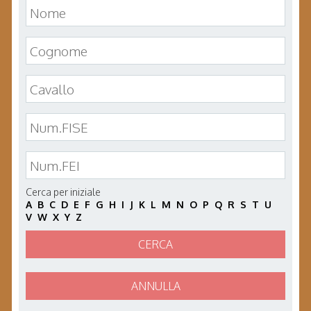
Cerca per iniziale
A
B
C
D
E
F
G
H
I
J
K
L
M
N
O
P
Q
R
S
T
U
V
W
X
Y
Z
CERCA
ANNULLA