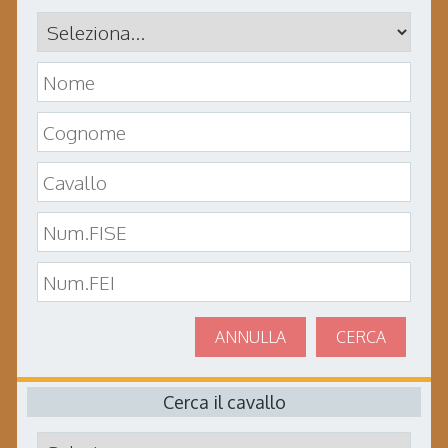
ANNULLA
CERCA
Cerca il cavallo