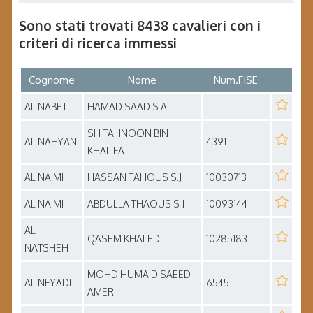
Sono stati trovati 8438 cavalieri con i
criteri di ricerca immessi
Cognome
Nome
Num.FISE
AL NABET
HAMAD SAAD S A
SH TAHNOON BIN
AL NAHYAN
4391
KHALIFA
AL NAIMI
HASSAN TAHOUS S.J
10030713
AL NAIMI
ABDULLA THAOUS S J
10093144
AL
QASEM KHALED
10285183
NATSHEH
MOHD HUMAID SAEED
AL NEYADI
6545
AMER