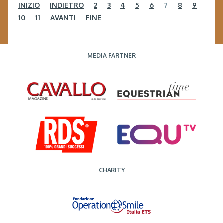
INIZIO
INDIETRO
2
3
4
5
6
7
8
9
10
11
AVANTI
FINE
MEDIA PARTNER
CHARITY