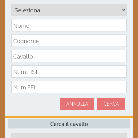
ANNULLA
CERCA
Cerca il cavallo