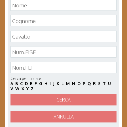
Cerca per iniziale
A
B
C
D
E
F
G
H
I
J
K
L
M
N
O
P
Q
R
S
T
U
V
W
X
Y
Z
CERCA
ANNULLA