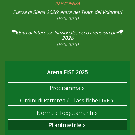
IN EVIDENZA
Piazza di Siena 2026: entra nel Team dei Volontari
Studente Atleta di alto livello: pubblicato il bando
FISE: aperta la Campagna affiliazione 2026
Visita di idoneità per cavalli atleti
per l’anno scolastico 2025/2026
LEGGI TUTTO
LEGGI TUTTO
LEGGI TUTTO
LEGGI TUTTO
Rinvio applicazione Iva al 2036: Decreto pubblicato
Atleta di Interesse Nazionale: ecco i requisiti per il
Natale con la FISE: al via la nona edizione
dell’iniziativa solidale della Federazione Italiana
Visita veterinaria annuale
in Gazzetta Ufficiale
2026
Sport Equestri
LEGGI TUTTO
LEGGI TUTTO
LEGGI TUTTO
LEGGI TUTTO
Arena FISE 2025
Programma
Ordini di Partenza / Classifiche LIVE
Norme e Regolamenti
Planimetrie