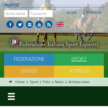
myFISE
Registrati
Accedi
FEDERAZIONE
SPORT
SERVIZI
ATTIVITÀ
Home
Sport
Polo
News
Archivio news